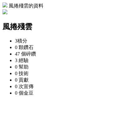
風捲殘雲的資料
風捲殘雲
3
積分
0 顆
鑽石
47 個
碎鑽
3
經驗
0
幫助
0
技術
0
貢獻
0 次
宣傳
0 個
金豆