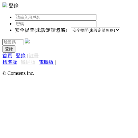
登錄
安全提問(未設定請忽略)
登錄
首頁
|
登錄
|
註冊
標準版
|
觸屏版
|
電腦版
|
© Comsenz Inc.