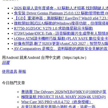
•
2026 叡揚人資年度盛會 - AI 驅動人才招募 找到關鍵
•
免安裝 Driver Genius Platinum 25.0.0.122 驅動管理軟體
•
【GD】重灌神器：萬能驅動7 EasyDrv7 Win10 x64 7.
•
微軟開始測試以AI驅動的Windows搜尋功能，但僅限搭載Snap
•
R7750-1GD5/OC V279 1.0 求助微星顯示卡驅動
•
0720(Update)DICE-Talk - 語音驅動圖片生成帶
•
i-Olive ATM讀卡機輕巧版 驅動 (PLAY SAFE 數位安全
•
好像有問題,刪了!0203(更新)AutoCAD 2027：智慧型
•
AV-Comparatives 是獨立、資料驅動的網路安全見解
用Android 就來Android 台灣中文網（https://apk.tw）
回覆
使用道具
舉報
今日熱門文章
奧德賽 The Odyssey 2026(WEB@MKV@1080P@英
極限返航 PROJECT HAIL MARY 2026(4K UHD@i
Wise Care 365 PRO v8.0.4.732（終身授權）
在童話風的異世界開小酒館 作者：添蜜一匙