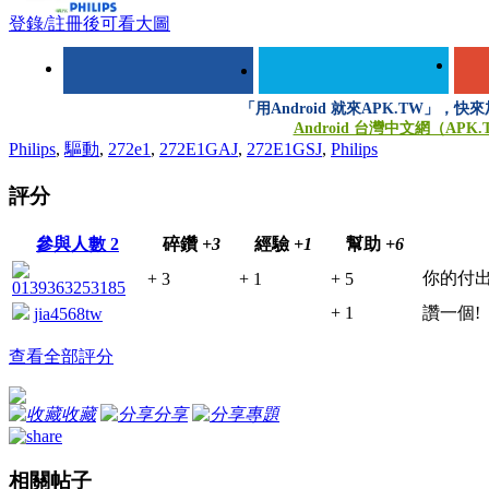
登錄/註冊後可看大圖
「用Android 就來APK.TW」，
Android 台灣中文網（APK
Philips
,
驅動
,
272e1
,
272E1GAJ
,
272E1GSJ
,
Philips
評分
參與人數
2
碎鑽
+3
經驗
+1
幫助
+6
你的付出
+ 3
+ 1
+ 5
0139363253185
+ 1
讚一個!
jia4568tw
查看全部評分
收藏
分享
專題
相關帖子