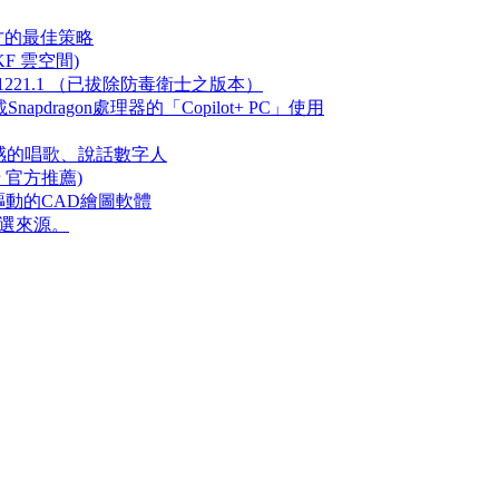
人才的最佳策略
 (KF 雲空間)
23.1221.1 （已拔除防毒衛士之版本）
dragon處理器的「Copilot+ PC」使用
有人類情感的唱歌、說話數字人
卡 官方推薦)
AI驅動的CAD繪圖軟體
的首選來源。