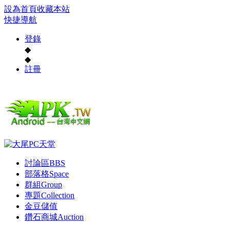
設為首頁
收藏本站
快捷導航
登錄
◆
◆
註冊
討論區
BBS
部落格
Space
群組
Group
專題
Collection
金豆儲值
鑽石商城
Auction