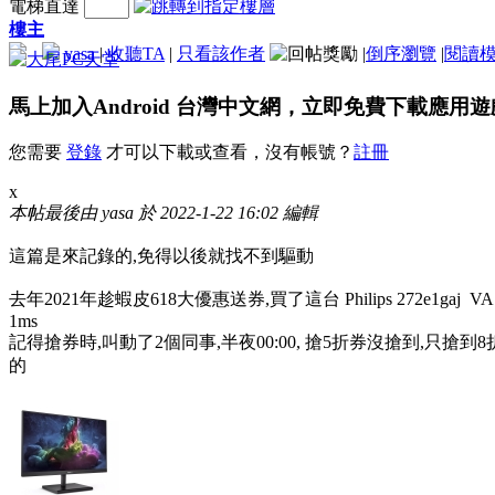
電梯直達
樓主
yasa
|
收聽TA
|
只看該作者
|
倒序瀏覽
|
閱讀
馬上加入Android 台灣中文網，立即免費下載應用
您需要
登錄
才可以下載或查看，沒有帳號？
註冊
x
本帖最後由 yasa 於 2022-1-22 16:02 編輯
這篇是來記錄的,免得以後就找不到驅動
去年2021年趁蝦皮618大優惠送券,買了這台 Philips 272e1gaj V
1ms
記得搶券時,叫動了2個同事,半夜00:00, 搶5折券沒搶到,只搶到8折
的