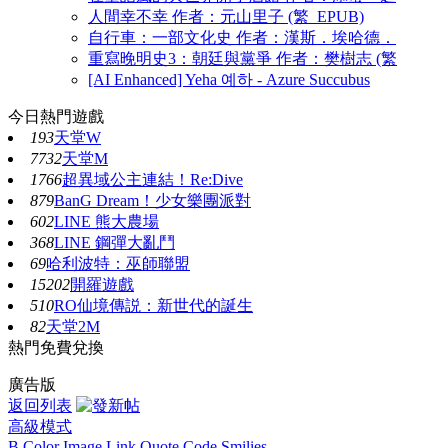
人間幸不幸 作者：元山里子 (繁_EPUB)
自行車：一部文化史 作者：漢斯．埃哈德．
重寫晚明史3：朝廷與黨爭 作者：樊樹志 (繁
[AI Enhanced] Yeha 예하 - Azure Succubus
今日熱門遊戲
193
天堂W
7732
天堂M
1766
超異域公主連結！Re:Dive
879
BanG Dream！少女樂團派對
602
LINE 熊大農場
368
LINE 鋼彈大亂鬥
69
哈利波特：巫師聯盟
15202
開羅遊戲
510
RO仙境傳説：新世代的誕生
82
天堂2M
熱門免費兌換
廣告版
返回列表
高級模式
B
Color
Image
Link
Quote
Code
Smilies