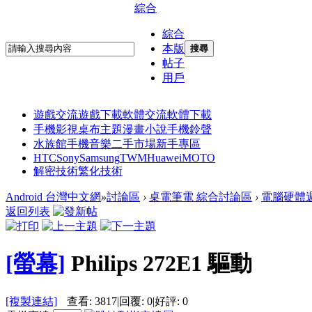
綜合
綜合
本版
搜尋
帖子
用戶
遊戲交流
遊戲下載
軟體交流
軟體下載
手機影視
桌布主題
漫畫小說
手機鈴聲
水族館
手機音樂
二手市場
新手專區
HTC
Sony
Samsung
TWM
Huawei
MOTO
解密技術
繁化技術
Android 台灣中文網
»
討論區
›
桌電筆電 綜合討論區
›
電腦硬體
返回列表
[螢幕]
Philips 272E1 驅動
[複製連結]
查看:
3817
|
回覆:
0
|
好評:
0