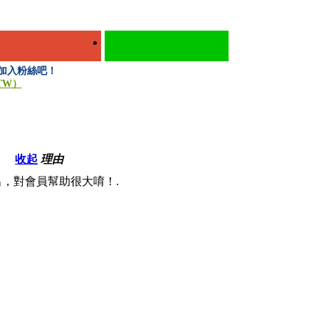
快來加入粉絲吧！
.TW）
收起
理由
，對會員幫助很大唷！.