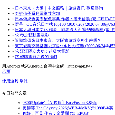
•
日本東京・大阪｜中文服務｜旅遊資訊| 歡迎諮詢
•
奇妙仙子系列電影共六部
•
日本傳統色美學配色事典 作者：濱田信義 (繁_EPUB/PD
•
群星 - QQ音乐日本榜Top100 (30.07.26) (2026-07-30@
•
日本人與日本文化 作者：司馬遼太郎/唐納德基恩 (繁_EP
•
求 琴之聲動畫電影
•
近期準備來日本東京、大阪旅遊或商務出差嗎？
•
東京愛樂交響樂團 - 涼宮ハルヒの弦奏 (2009-06-24@45
•
求 汪汪隊立大功：超級大電影
•
求 韓國電影之後的我們
用Android 就來Android 台灣中文網（https://apk.tw）
回覆
使用道具
舉報
今日熱門文章
0806(Update)【AI换脸】FaceFusion 3.8(vip
奧德賽 The Odyssey 2026(WEB@MKV@1080P@英
你好，再見 作者：金愛爛 (繁_EPUB)