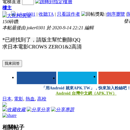
電梯直達
樓主
joker0301
|
收聽TA
|
只看該作者
|
倒序瀏覽
|
發表
150
碎鑽
本帖最後由 joker0301 於 2020-9-14 22:21 編輯
*已經找到了，請版主幫忙刪除QQ
求日本電影
CROWS ZERO1&2高清
我來回答
「用Android 就來APK.TW」，快來加入粉絲吧
Android 台灣中文網（APK.TW）
日本
,
電影
,
熱血
,
高校
收藏
分享
專題
相關帖子