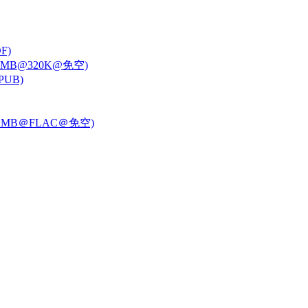
F)
763MB@320K@免空)
UB)
2MB＠FLAC＠免空)