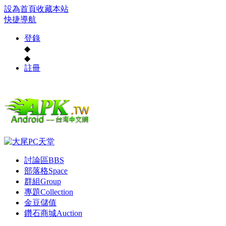
設為首頁
收藏本站
快捷導航
登錄
◆
◆
註冊
討論區
BBS
部落格
Space
群組
Group
專題
Collection
金豆儲值
鑽石商城
Auction