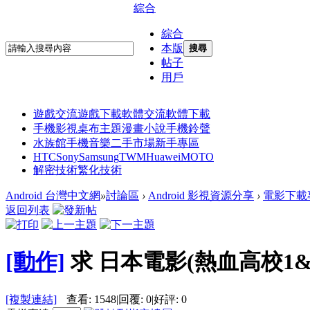
綜合
綜合
本版
搜尋
帖子
用戶
遊戲交流
遊戲下載
軟體交流
軟體下載
手機影視
桌布主題
漫畫小說
手機鈴聲
水族館
手機音樂
二手市場
新手專區
HTC
Sony
Samsung
TWM
Huawei
MOTO
解密技術
繁化技術
Android 台灣中文網
»
討論區
›
Android 影視資源分享
›
電影下載
返回列表
[動作]
求 日本電影(熱血高校1&
[複製連結]
查看:
1548
|
回覆:
0
|
好評:
0