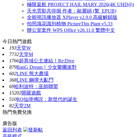
極限返航 PROJECT HAIL MARY 2026(4K UHD@i
天光雲影共徘徊 作者：歐麗娟 (繁_EPUB)
全能視訊播放器 XPlayer v2.9.0 高級解鎖版
拍照識花識別植物 PictureThis Plant v5.33
辦公室套件 WPS Office v26.11.0 繁體中文
今日熱門遊戲
193
天堂W
7732
天堂M
1766
超異域公主連結！Re:Dive
879
BanG Dream！少女樂團派對
602
LINE 熊大農場
368
LINE 鋼彈大亂鬥
69
哈利波特：巫師聯盟
15202
開羅遊戲
510
RO仙境傳説：新世代的誕生
82
天堂2M
熱門免費兌換
廣告版
返回列表
高級模式