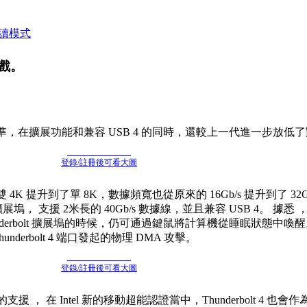
讀模式
遊戲。
 通用連接標準，在擴展功能和兼容 USB 4 的同時，還較上一代進一步
登錄/註冊後可看大圖
從雙 4K 提升到了單 8K，數據頻寬也從原來的 16Gb/s 提升到了 32
口的擴展塢， 支援 2米長的 40Gb/s 數據線，並且兼容 USB 4。 據悉 ，Th
derbolt 擴展塢的時候，仍可通過鍵鼠將計算機從睡眠狀態中
derbolt 4 端口發起的物理 DMA 攻擊。
登錄/註冊後可看大圖
 4 的支援 ， 在 Intel 新的移動超能認證當中，Thunderbolt 4