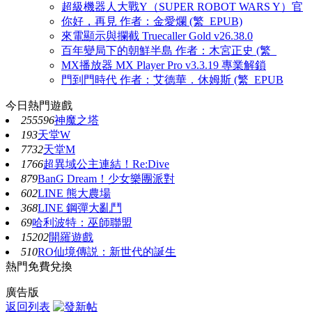
超級機器人大戰Y（SUPER ROBOT WARS Y）官
你好，再見 作者：金愛爛 (繁_EPUB)
來電顯示與攔截 Truecaller Gold v26.38.0
百年變局下的朝鮮半島 作者：木宮正史 (繁_
MX播放器 MX Player Pro v3.3.19 專業解鎖
門到門時代 作者：艾德華．休姆斯 (繁_EPUB
今日熱門遊戲
255596
神魔之塔
193
天堂W
7732
天堂M
1766
超異域公主連結！Re:Dive
879
BanG Dream！少女樂團派對
602
LINE 熊大農場
368
LINE 鋼彈大亂鬥
69
哈利波特：巫師聯盟
15202
開羅遊戲
510
RO仙境傳説：新世代的誕生
熱門免費兌換
廣告版
返回列表