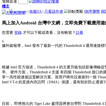
電梯直達
樓主
wonway
|
收聽TA
|
只看該作者
|
倒序瀏覽
|
閱
馬上加入Android 台灣中文網，立即免費下載應用
您需要
登錄
才可以下載或查看，沒有帳號？
註冊
x
據外媒報導，Intel 發布了最新一代的 Thunderbolt 4
根據 Intel 官方描述，Thunderbolt 4 的主要升級包括影像傳輸
率。 硬件方面，Thunderbolt 4 支援 有四個 Thunderbolt 接
單一高性能連接設置解決方案。當用戶將外設連接到一個 Thun
Intel VT-d 的直接內存訪問（DMA）保護，還有助於防止通過Thun
目前， 即將推出的 Tiger Lake 處理器將會自帶對 Thunderbolt