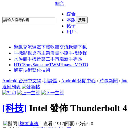
綜合
綜合
本版
搜尋
帖子
用戶
遊戲交流
遊戲下載
軟體交流
軟體下載
手機影視
桌布主題
漫畫小說
手機鈴聲
水族館
手機音樂
二手市場
新手專區
HTC
Sony
Samsung
TWM
Huawei
MOTO
解密技術
繁化技術
Android 台灣中文網
»
討論區
›
Android 休閒中心
›
時事新聞
›
In
返回列表
[科技]
Intel 發佈 Thunderbol
[複製連結]
查看:
1917
|
回覆:
0
|
好評:
0