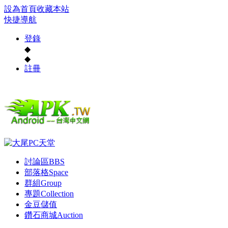
設為首頁
收藏本站
快捷導航
登錄
◆
◆
註冊
討論區
BBS
部落格
Space
群組
Group
專題
Collection
金豆儲值
鑽石商城
Auction