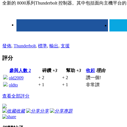
全新的 8000系列Thunderbolt 控制器。其中包括面向主機平台的 JH
發佈
,
Thunderbolt
,
標準
,
輸出
,
支援
評分
參與人數
2
碎鑽
+3
幫助
+3
收起
理由
+ 2
+ 2
讚一個!
old2009
+ 1
+ 1
非常讃
oldto
查看全部評分
收藏
分享
專題