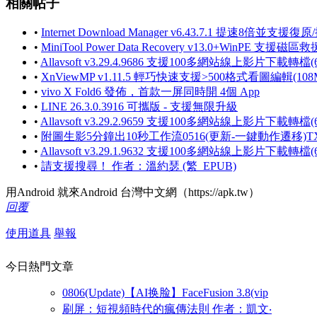
相關帖子
•
Internet Download Manager v6.43.7.1 提速8倍
•
MiniTool Power Data Recovery v13.0+WinPE
•
Allavsoft v3.29.4.9686 支援100多網站線上影片下載轉
•
XnViewMP v1.11.5 輕巧快速支援>500格式看圖編輯(1
•
vivo X Fold6 發佈，首款一屏同時開 4個 App
•
LINE 26.3.0.3916 可攜版 - 支援無限升級
•
Allavsoft v3.29.2.9659 支援100多網站線上影片下載轉
•
附圖生影5分鐘出10秒工作流0516(更新-一鍵動作遷移)TX
•
Allavsoft v3.29.1.9632 支援100多網站線上影片下載轉
•
請支援搜尋！ 作者：溫約瑟 (繁_EPUB)
用Android 就來Android 台灣中文網（https://apk.tw）
回覆
使用道具
舉報
今日熱門文章
0806(Update)【AI换脸】FaceFusion 3.8(vip
刷屏：短視頻時代的瘋傳法則 作者：凱文‧