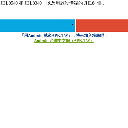
L8540 和 JHL8340，以及用於設備端的 JHL8440 。
「用Android 就來APK.TW」，快來加入粉絲吧！
Android 台灣中文網（APK.TW）