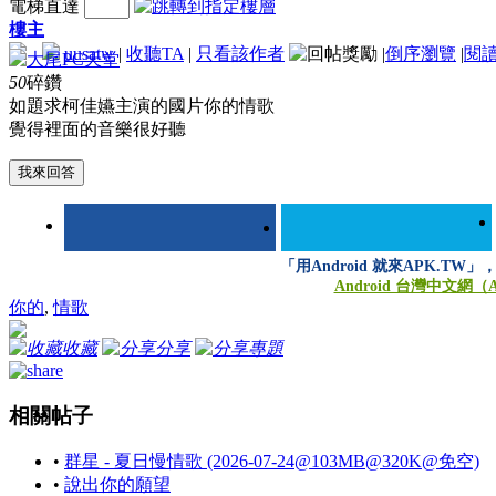
電梯直達
樓主
uusatw
|
收聽TA
|
只看該作者
|
倒序瀏覽
|
閱
50
碎鑽
如題求柯佳嬿主演的國片你的情歌
覺得裡面的音樂很好聽
我來回答
「用Android 就來APK.T
Android 台灣中文網（
你的
,
情歌
收藏
分享
專題
相關帖子
•
群星 - 夏日慢情歌 (2026-07-24@103MB@320K@免空)
•
說出你的願望