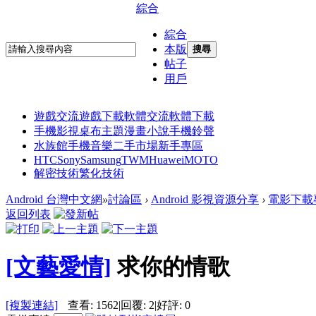
綜合
綜合
本版
搜尋
帖子
用戶
遊戲交流
遊戲下載
軟體交流
軟體下載
手機影視
桌布主題
漫畫小說
手機鈴聲
水族館
手機音樂
二手市場
新手專區
HTC
Sony
Samsung
TWM
Huawei
MOTO
解密技術
繁化技術
Android 台灣中文網
»
討論區
›
Android 影視資源分享
›
電影下載
返回列表
[文藝愛情]
求你的情歌
[複製連結]
查看:
1562
|
回覆:
2
|
好評:
0