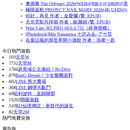
奧德賽 The Odyssey 2026(WEB@MKV@1080P@英
極限返航 PROJECT HAIL MARY 2026(4K UHD@i
你好，再見 作者：金愛爛 (繁_EPUB)
天光雲影共徘徊 作者：歐麗娟 (繁_EPUB)
Wise Care 365 PRO v8.0.4.732（終身授權）
[Photobook]Mia Nanasawa 七沢みあ–アサ芸
在童話風的異世界開小酒館 作者：添蜜一匙
今日熱門遊戲
193
天堂W
7732
天堂M
1766
超異域公主連結！Re:Dive
879
BanG Dream！少女樂團派對
602
LINE 熊大農場
368
LINE 鋼彈大亂鬥
69
哈利波特：巫師聯盟
15202
開羅遊戲
510
RO仙境傳説：新世代的誕生
82
天堂2M
熱門免費兌換
廣告版