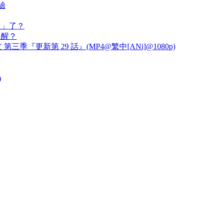
驗
走」了？
甦醒？
三季『更新第 29 話』(MP4@繁中[ANi]@1080p)
)