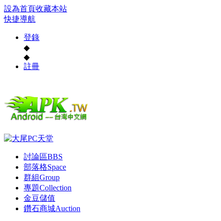
設為首頁
收藏本站
快捷導航
登錄
◆
◆
註冊
討論區
BBS
部落格
Space
群組
Group
專題
Collection
金豆儲值
鑽石商城
Auction