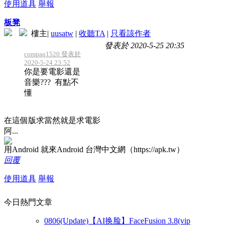
使用道具
舉報
板凳
樓主
|
uusatw
|
收聽TA
|
只看該作者
發表於 2020-5-25 20:35
compaq1520 發表於
2020-5-24 23:52
你是要電影還是
音樂??? 有點不
懂
在這個版求當然就是求電影
阿...
用Android 就來Android 台灣中文網（https://apk.tw）
回覆
使用道具
舉報
今日熱門文章
0806(Update)【AI换脸】FaceFusion 3.8(vip