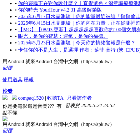
•
你的靈魂正在對你說什麼？｜直覺選色 × 潛意識療癒測
•
你的時光 YourHour v4.2.31 高級解鎖版
•
2025年6月17日水晶測驗｜你的能量最近被誰「悄悄偷
•
2025年6月15日水晶測驗｜你的內在力量，正在從哪裡
•
【MG】【08/03 更新】超超超超超喜歡你的100個女朋友 第
•
眼光，是你的智慧；運氣，是你的福德。
•
2025年5月23日水晶測驗｜今天你的情緒警報是什麼？
•
卡住你的不是人生，是選擇 作者：蘇菲‧莫特 (繁_EPUB
用Android 就來Android 台灣中文網（https://apk.tw）
回覆
使用道具
舉報
沙發
compaq1520
|
收聽TA
|
只看該作者
發表於 2020-5-24 23:52
你是要電影還是音樂??? 有
點不懂
用Android 就來Android 台灣中文網（https://apk.tw）
回覆