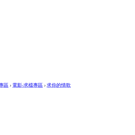
專區
›
電影-求檔專區
›
求你的情歌