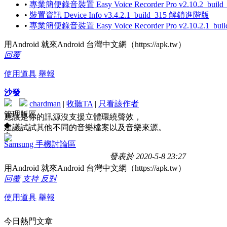
•
專業簡便錄音裝置 Easy Voice Recorder Pro v2.10.2_bui
•
裝置資訊 Device Info v3.4.2.1_build_315 解鎖進階版
•
專業簡便錄音裝置 Easy Voice Recorder Pro v2.10.2.1_b
用Android 就來Android 台灣中文網（https://apk.tw）
回覆
使用道具
舉報
沙發
chardman
|
收聽TA
|
只看該作者
管理版區
應該是你的訊源沒支援立體環繞聲效，
◆
建議試試其他不同的音樂檔案以及音樂來源。
◆
Samsung 手機討論區
發表於 2020-5-8 23:27
用Android 就來Android 台灣中文網（https://apk.tw）
回覆
支持
反對
使用道具
舉報
今日熱門文章