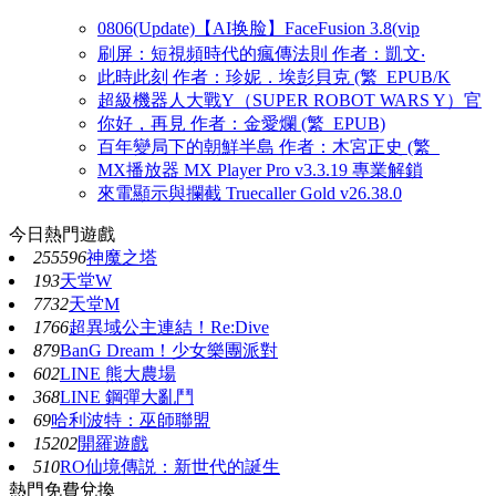
0806(Update)【AI换脸】FaceFusion 3.8(vip
刷屏：短視頻時代的瘋傳法則 作者：凱文‧
此時此刻 作者：珍妮．埃彭貝克 (繁_EPUB/K
超級機器人大戰Y（SUPER ROBOT WARS Y）官
你好，再見 作者：金愛爛 (繁_EPUB)
百年變局下的朝鮮半島 作者：木宮正史 (繁_
MX播放器 MX Player Pro v3.3.19 專業解鎖
來電顯示與攔截 Truecaller Gold v26.38.0
今日熱門遊戲
255596
神魔之塔
193
天堂W
7732
天堂M
1766
超異域公主連結！Re:Dive
879
BanG Dream！少女樂團派對
602
LINE 熊大農場
368
LINE 鋼彈大亂鬥
69
哈利波特：巫師聯盟
15202
開羅遊戲
510
RO仙境傳説：新世代的誕生
熱門免費兌換