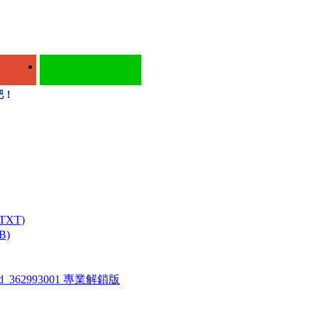
吧！
XT)
B)
uild_362993001 專業解鎖版