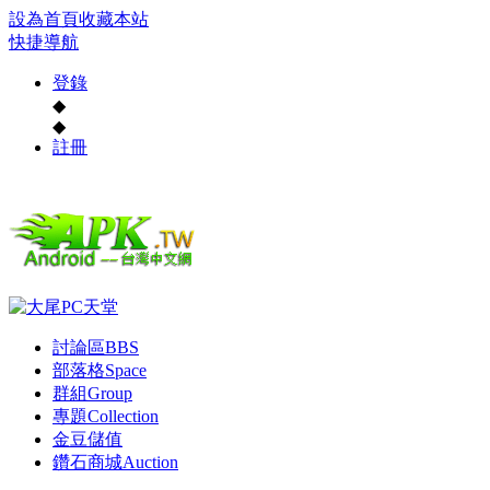
設為首頁
收藏本站
快捷導航
登錄
◆
◆
註冊
討論區
BBS
部落格
Space
群組
Group
專題
Collection
金豆儲值
鑽石商城
Auction