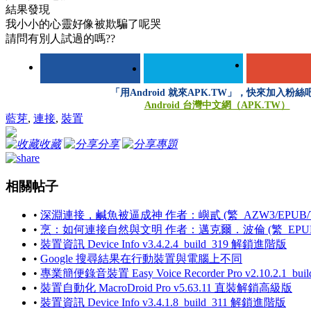
結果發現
我小小的心靈好像被欺騙了呢哭
請問有別人試過的嗎??
「用Android 就來APK.TW」，快來加入粉絲
Android 台灣中文網（APK.TW）
藍芽
,
連接
,
裝置
收藏
分享
專題
相關帖子
•
深淵連接，鹹魚被逼成神 作者：嶼貳 (繁_AZW3/EPUB/T
•
烹：如何連接自然與文明 作者：邁克爾．波倫 (繁_EPU
•
裝置資訊 Device Info v3.4.2.4_build_319 解鎖進階版
•
Google 搜尋結果在行動裝置與電腦上不同
•
專業簡便錄音裝置 Easy Voice Recorder Pro v2.10.2.1_b
•
裝置自動化 MacroDroid Pro v5.63.11 直裝解鎖高級版
•
裝置資訊 Device Info v3.4.1.8_build_311 解鎖進階版