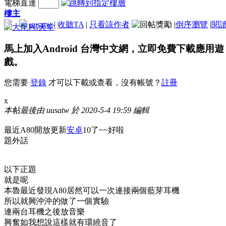
電梯直達
樓主
uusatw
|
收聽TA
|
只看該作者
|
倒序瀏覽
|
閱
馬上加入Android 台灣中文網，立即免費下載應用遊
戲。
您需要
登錄
才可以下載或查看，沒有帳號？
註冊
x
本帖最後由 uusatw 於 2020-5-4 19:59 編輯
最近A80開放更新
安卓
10了~~好啦
題外話
以下正題
就是呢
本魯最近發現A80居然可以一次連接兩個藍芽耳機
所以就興沖沖的做了一個實驗
連兩台耳機之後放音樂
興奮如我想說這樣就有環繞音了