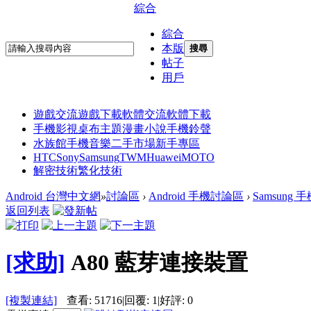
綜合
綜合
本版
搜尋
帖子
用戶
遊戲交流
遊戲下載
軟體交流
軟體下載
手機影視
桌布主題
漫畫小說
手機鈴聲
水族館
手機音樂
二手市場
新手專區
HTC
Sony
Samsung
TWM
Huawei
MOTO
解密技術
繁化技術
Android 台灣中文網
»
討論區
›
Android 手機討論區
›
Samsung
返回列表
[求助]
A80 藍芽連接裝置
[複製連結]
查看:
51716
|
回覆:
1
|
好評:
0