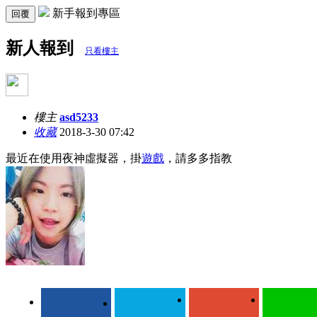
新手報到專區
回覆
新人報到
只看樓主
樓主
asd5233
收藏
2018-3-30 07:42
最近在使用夜神虛擬器，掛
遊戲
，請多多指教