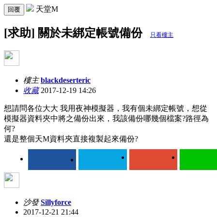
天堂M
回覆
[求助] 關於未綁定帳號備份
只看樓主
樓主
blackdeserteric
收藏
2017-12-19 14:26
想請問各位大大 我用夜神模擬器，我有個未綁定帳號，想從
模擬器資料夾中將之備份出來，我該備份哪幾個檔案?路徑為
何?
還是整個天M資料夾直接複製起來備份?
沙發
Sillyforce
2017-12-21 21:44