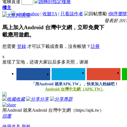
電梯直達
樓主
yinzhepaboo
|
收聽TA
|
只看該作者
|
倒序瀏覽
發表於 2017-
馬上加入Android 台灣中文網，立即免費下
載應用遊戲。
您需要
登錄
才可以下載或查看，沒有帳號？
註冊
x
发现了宝地，还请大家以后多多关照，谢谢
「用Android 就來APK.TW」，快來加入粉絲吧！
Android 台灣中文網（APK.TW）
收藏
分享
專題
用Android 就來Android 台灣中文網（https://apk.tw）
回覆
使用道具
舉報