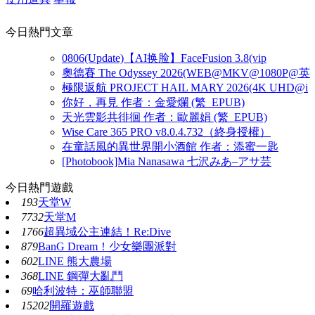
今日熱門文章
0806(Update)【AI换脸】FaceFusion 3.8(vip
奧德賽 The Odyssey 2026(WEB@MKV@1080P@英
極限返航 PROJECT HAIL MARY 2026(4K UHD@i
你好，再見 作者：金愛爛 (繁_EPUB)
天光雲影共徘徊 作者：歐麗娟 (繁_EPUB)
Wise Care 365 PRO v8.0.4.732（終身授權）
在童話風的異世界開小酒館 作者：添蜜一匙
[Photobook]Mia Nanasawa 七沢みあ–アサ芸
今日熱門遊戲
193
天堂W
7732
天堂M
1766
超異域公主連結！Re:Dive
879
BanG Dream！少女樂團派對
602
LINE 熊大農場
368
LINE 鋼彈大亂鬥
69
哈利波特：巫師聯盟
15202
開羅遊戲