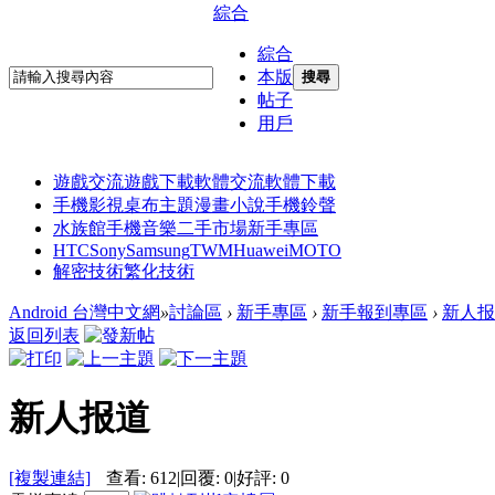
綜合
綜合
本版
搜尋
帖子
用戶
遊戲交流
遊戲下載
軟體交流
軟體下載
手機影視
桌布主題
漫畫小說
手機鈴聲
水族館
手機音樂
二手市場
新手專區
HTC
Sony
Samsung
TWM
Huawei
MOTO
解密技術
繁化技術
Android 台灣中文網
»
討論區
›
新手專區
›
新手報到專區
›
新人报
返回列表
新人报道
[複製連結]
查看:
612
|
回覆:
0
|
好評:
0