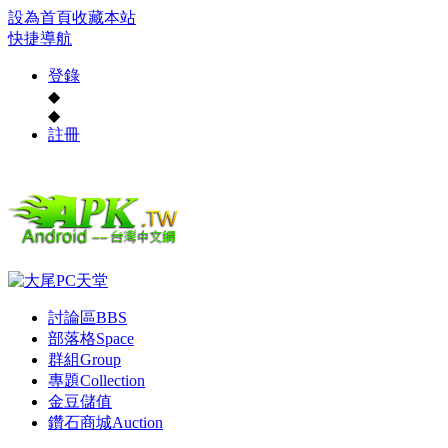
設為首頁
收藏本站
快捷導航
登錄
◆
◆
註冊
討論區
BBS
部落格
Space
群組
Group
專題
Collection
金豆儲值
鑽石商城
Auction