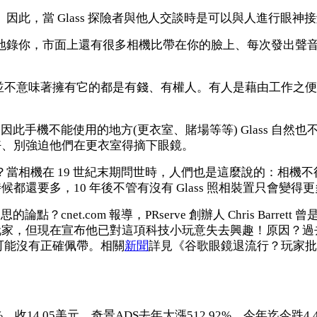
。因此，當 Glass 探險者與他人交談時是可以與人進行眼神
偷地錄你，市面上還有很多相機比帶在你的臉上、每次發出聲音指
但這並不意味著擁有它的都是有錢、有權人。有人是藉由工作之便取得，
似，因此手機不能使用的地方(更衣室、賭場等等) Glass 自然也
好、別強迫他們在更衣室得摘下眼鏡。
私？當相機在 19 世紀末期問世時，人們也是這麼說的：相
還要多，10 年後不管有沒有 Glass 照相裝置只會變得
？cnet.com 報導，PRserve 創辦人 Chris Barrett 曾是
玩家，但現在宣布他已對這項科技小玩意失去興趣！原因？過
者可能沒有正確佩帶。相關
新聞
詳見《谷歌眼鏡退流行？玩家批
21日下跌4.49%、收14.05美元。奇景ADS去年大漲512.92%、今