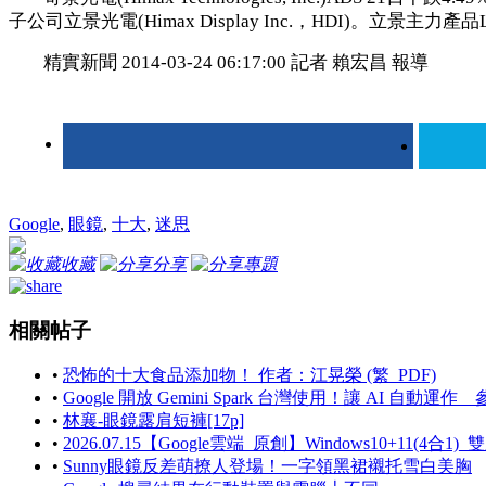
子公司立景光電(Himax Display Inc.，HDI)。立
精實新聞 2014-03-24 06:17:00 記者 賴宏昌 報導
Google
,
眼鏡
,
十大
,
迷思
收藏
分享
專題
相關帖子
•
恐怖的十大食品添加物！ 作者：江晃榮 (繁_PDF)
•
Google 開放 Gemini Spark 台灣使用！讓 AI 自動
•
林襄-眼鏡露肩短褲[17p]
•
2026.07.15【Google雲端_原創】Windows10+11(4合1)
•
Sunny眼鏡反差萌撩人登場！一字領黑裙襯托雪白美胸