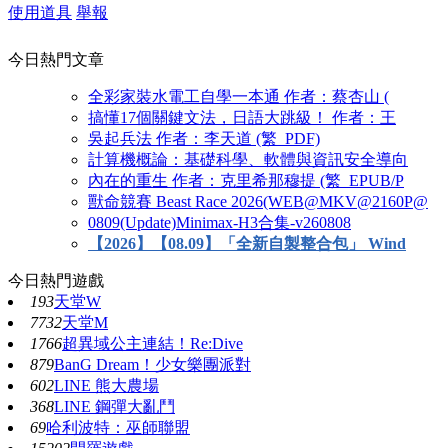
使用道具
舉報
今日熱門文章
全彩家裝水電工自學一本通 作者：蔡杏山 (
搞懂17個關鍵文法，日語大跳級！ 作者：王
吳起兵法 作者：李天道 (繁_PDF)
計算機概論：基礎科學、軟體與資訊安全導向
內在的重生 作者：克里希那穆提 (繁_EPUB/P
獸命競賽 Beast Race 2026(WEB@MKV@2160P@
0809(Update)Minimax-H3合集-v260808
【2026】【08.09】「全新自製整合包」 Wind
今日熱門遊戲
193
天堂W
7732
天堂M
1766
超異域公主連結！Re:Dive
879
BanG Dream！少女樂團派對
602
LINE 熊大農場
368
LINE 鋼彈大亂鬥
69
哈利波特：巫師聯盟