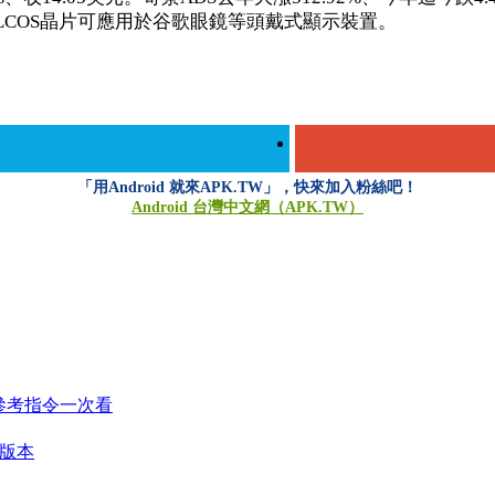
景主力產品LCOS晶片可應用於谷歌眼鏡等頭戴式顯示裝置。
「用Android 就來APK.TW」，快來加入粉絲吧！
Android 台灣中文網（APK.TW）
運作 參考指令一次看
_雙版本