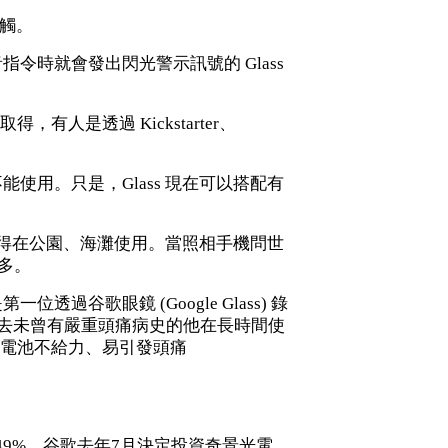
接觸。
令時就會發出閃光警示訊號的 Glass
有人是透過 Kickstarter、
不能使用。只是，Glass 現在可以搭配有
機不得在公園、海灘使用。當照相手機問世
更多。
第一位透過谷歌眼鏡 (Google Glass) 錄
去未曾有嚴重頭痛病史的他在長時間使
電池不給力、易引發頭痛
年迄今跌4.49%。谷歌去年7月決定投資奇景光電