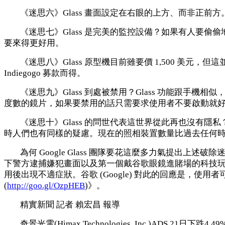
《迷思六》Glass 畫面設定在右眼的上方、而非正前方
《迷思七》Glass 是完美的監控設備？如果有人要偷
要來得更好用。
《迷思八》Glass 原型機目前雖要價 1,500 美元，
Indiegogo 募款而得。
《迷思九》Glass 到處被禁用？Glass 功能跟手機相
度數的鏡片，如果要禁用的話只需要求使用者不要啟動就
《迷思十》Glass 的問世代表這世界從此再也沒有隱
時人們也有同樣的疑慮。現在的照相裝置數量比過去任何時候都
為何 Google Glass 團隊要花這麼多力氣提出上述破除迷思的論點
下警方逮捕嫌犯畫面以及第一個戴谷歌眼鏡進賭場的科技
用後出現不適症狀。谷歌 (Google) 對此的回應是，使用
(
http://goo.gl/OzpHEB
)》。
精實新聞 記者 賴宏昌 報導
奇景光電(Himax Technologies, Inc.)ADS 