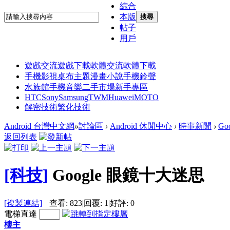
綜合
本版
搜尋
帖子
用戶
遊戲交流
遊戲下載
軟體交流
軟體下載
手機影視
桌布主題
漫畫小說
手機鈴聲
水族館
手機音樂
二手市場
新手專區
HTC
Sony
Samsung
TWM
Huawei
MOTO
解密技術
繁化技術
Android 台灣中文網
»
討論區
›
Android 休閒中心
›
時事新聞
›
Go
返回列表
[科技]
Google 眼鏡十大迷思
[複製連結]
查看:
823
|
回覆:
1
|
好評:
0
電梯直達
樓主