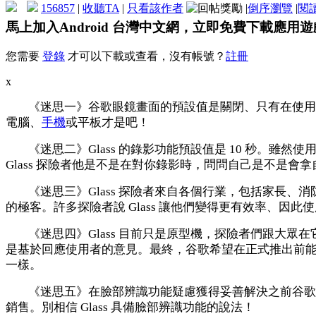
156857
|
收聽TA
|
只看該作者
|
倒序瀏覽
|
閱
馬上加入Android 台灣中文網，立即免費下載應用
您需要
登錄
才可以下載或查看，沒有帳號？
註冊
x
《迷思一》谷歌眼鏡畫面的預設值是關閉、只有在使用者需要
電腦、
手機
或平板才是吧！
《迷思二》Glass 的錄影功能預設值是 10 秒。雖
Glass 探險者他是不是在對你錄影時，問問自己是不是會
《迷思三》Glass 探險者來自各個行業，包括家長
的極客。許多探險者說 Glass 讓他們變得更有效率、因
《迷思四》Glass 目前只是原型機，探險者們跟大眾在
是基於回應使用者的意見。最終，谷歌希望在正式推出前能夠
一樣。
《迷思五》在臉部辨識功能疑慮獲得妥善解決之前谷歌絕
銷售。別相信 Glass 具備臉部辨識功能的說法！