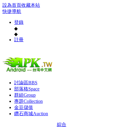
設為首頁
收藏本站
快捷導航
登錄
◆
◆
註冊
討論區
BBS
部落格
Space
群組
Group
專題
Collection
金豆儲值
鑽石商城
Auction
綜合