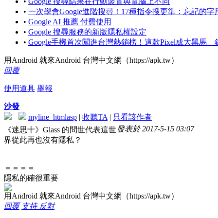
•
Google 搜尋結果在行動裝置與電腦上不同
•
一次學會Google進階搜尋！17種指令搜更準：忘記的
•
Google AI 推薦 付費使用
•
Google 搜尋服務的新版隱私權設定
•
Google手機首次闖進台灣熱銷榜！這款Pixel成大黑馬 
用Android 就來Android 台灣中文網（https://apk.tw）
回覆
使用道具
舉報
沙發
myline_htmlasp
|
收聽TA
|
只看該作者
發表於 2017-5-15 03:07
《迷思十》Glass 的問世代表這世
界從此再也沒有隱私？
＝＝＝＝
隱私的確很重要
用Android 就來Android 台灣中文網（https://apk.tw）
回覆
支持
反對