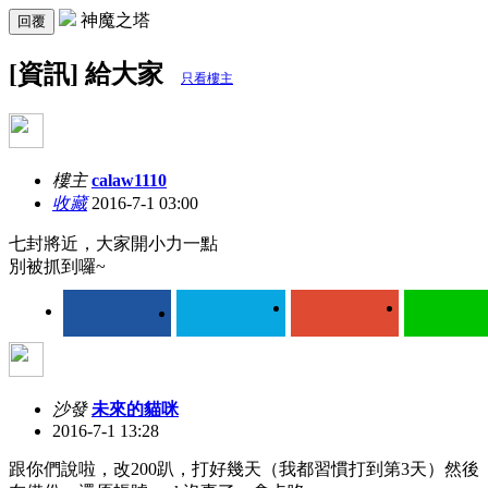
神魔之塔
回覆
[資訊] 給大家
只看樓主
樓主
calaw1110
收藏
2016-7-1 03:00
七封將近，大家開小力一點
別被抓到囉~
沙發
未來的貓咪
2016-7-1 13:28
跟你們說啦，改200趴，打好幾天（我都習慣打到第3天）然後