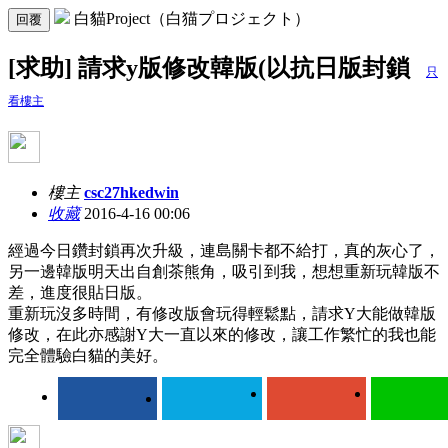
白貓Project（白猫プロジェクト）
回覆
[求助] 請求y版修改韓版(以抗日版封鎖
只
看樓主
樓主
csc27hkedwin
收藏
2016-4-16 00:06
經過今日鑽封鎖再次升級，連島關卡都不給打，真的灰心了，
另一邊韓版明天出自創茶熊角，吸引到我，想想重新玩韓版不
差，進度很貼日版。
重新玩沒多時間，有修改版會玩得輕鬆點，請求Y大能做韓版
修改，在此亦感謝Y大一直以來的修改，讓工作繁忙的我也能
完全體驗白貓的美好。