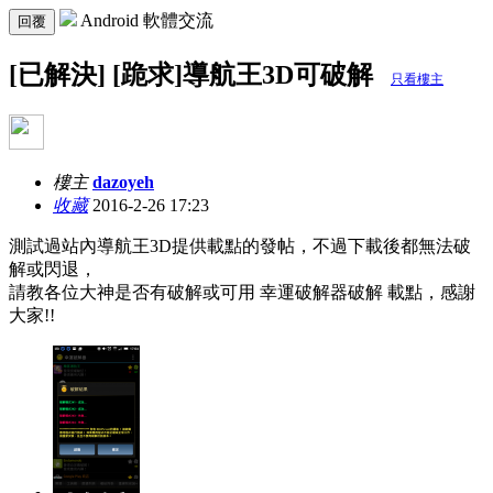
Android 軟體交流
回覆
[已解決] [跪求]導航王3D可破解
只看樓主
樓主
dazoyeh
收藏
2016-2-26 17:23
測試過站內導航王3D提供載點的發帖，不過下載後都無法破
解或閃退，
請教各位大神是否有破解或可用 幸運破解器破解 載點，感謝
大家!!