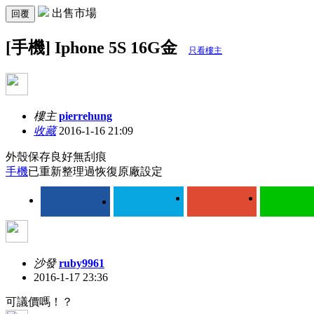
出售市場
回覆
[手機] Iphone 5S 16G金
只看樓主
樓主
pierrehung
收藏
2016-1-16 21:09
外殼保存良好無刮痕
手機
已重新整理過恢復原廠設定
沙發
ruby9961
2016-1-17 23:36
可議價嗎！？