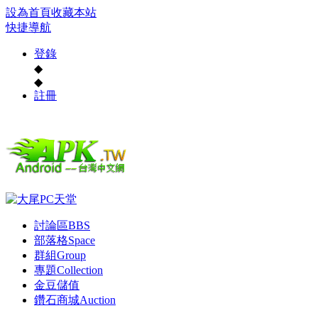
設為首頁
收藏本站
快捷導航
登錄
◆
◆
註冊
討論區
BBS
部落格
Space
群組
Group
專題
Collection
金豆儲值
鑽石商城
Auction