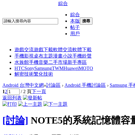
綜合
綜合
本版
搜尋
帖子
用戶
遊戲交流
遊戲下載
軟體交流
軟體下載
手機影視
桌布主題
漫畫小說
手機鈴聲
水族館
手機音樂
二手市場
新手專區
HTC
Sony
Samsung
TWM
Huawei
MOTO
解密技術
繁化技術
Android 台灣中文網
»
討論區
›
Android 手機討論區
›
Samsung
1
2
/ 2 頁
下一頁
返回列表
[討論]
NOTE5的系統記憶體容