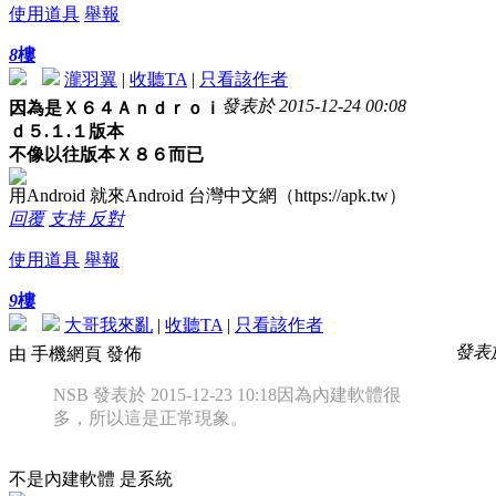
使用道具
舉報
8
樓
瀧羽翼
|
收聽TA
|
只看該作者
發表於 2015-12-24 00:08
因為是Ｘ６４Ａｎｄｒｏｉ
ｄ５.１.１版本
不像以往版本Ｘ８６而已
用Android 就來Android 台灣中文網（https://apk.tw）
回覆
支持
反對
使用道具
舉報
9
樓
大哥我來亂
|
收聽TA
|
只看該作者
發表於 
由 手機網頁 發佈
NSB 發表於 2015-12-23 10:18
因為內建軟體很
多，所以這是正常現象。
不是內建軟體 是系統