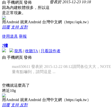
發表於 2015-12-23 10:18
由 手機網頁 發佈
因為內建軟體很多，所以這
是正常現象。
用Android 就來Android 台灣中文網（https://apk.tw）
回覆
支持
反對
使用道具
舉報
7
樓
龍馬
|
收聽TA
|
只看該作者
由 手機網頁 發佈
max650611 發表於 2015-12-22 08:12
請問各位大大，NOT
量有點嚇到，請問這是 ...
空機就這麼高了
將近10g
用Android 就來Android 台灣中文網（https://apk.tw）
回覆
支持
反對