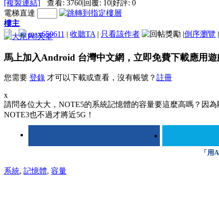
[複製連結]
查看:
3760
|
回覆:
10
|
好評:
0
電梯直達
樓主
max650611
|
收聽TA
|
只看該作者
|
倒序瀏覽
|
馬上加入Android 台灣中文網，立即免費下載應用
您需要
登錄
才可以下載或查看，沒有帳號？
註冊
x
請問各位大大，NOTE5的系統記憶體的容量要這麼高嗎？因為
NOTE3也不過才將近5G！
「用A
系統
,
記憶體
,
容量