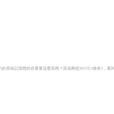
E5的系統記憶體的容量要這麼高嗎？因為剛從NOTE3換來5，看