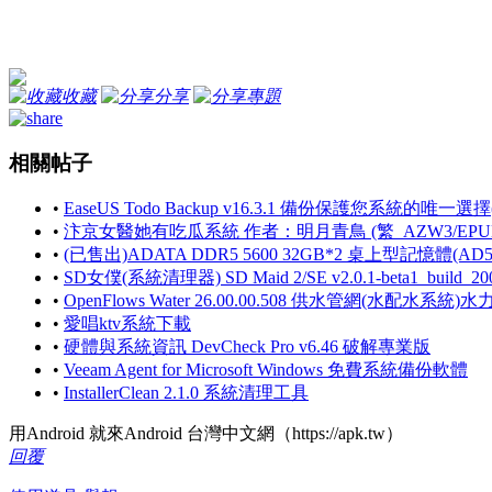
收藏
分享
專題
相關帖子
•
EaseUS Todo Backup v16.3.1 備份保護您系統的唯一
•
汴京女醫她有吃瓜系統 作者：明月青鳥 (繁_AZW3/EPUB
•
(已售出)ADATA DDR5 5600 32GB*2 桌上型記憶體(AD5U
•
SD女僕(系統清理器) SD Maid 2/SE v2.0.1-beta1_build
•
OpenFlows Water 26.00.00.508 供水管網(水配水
•
愛唱ktv系統下載
•
硬體與系統資訊 DevCheck Pro v6.46 破解專業版
•
Veeam Agent for Microsoft Windows 免費系統備份軟體
•
InstallerClean 2.1.0 系統清理工具
用Android 就來Android 台灣中文網（https://apk.tw）
回覆