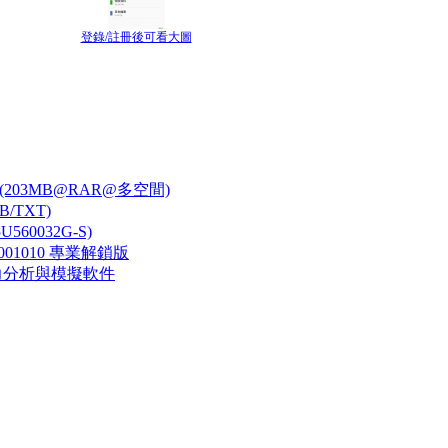
登錄/註冊後可看大圖
選擇(203MB@RAR@多空間)
/TXT)
560032G-S)
_20001010 專業解鎖版
系統)水力分析與模擬軟件