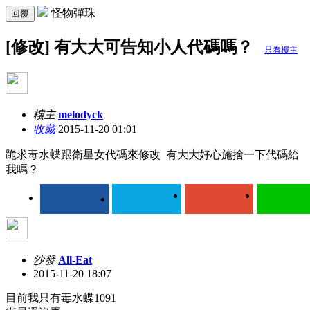
怪物彈珠
回覆
[修改] 有大大可告知小人代碼嗎？
只看樓主
樓主
melodyck
收藏
2015-11-20 01:01
跪求毒水蝶跟衛星女代碼來修改 有大大好心施捨一下代碼給
我嗎？
沙發
All-Eat
2015-11-20 18:07
目前我只有毒水蝶1091