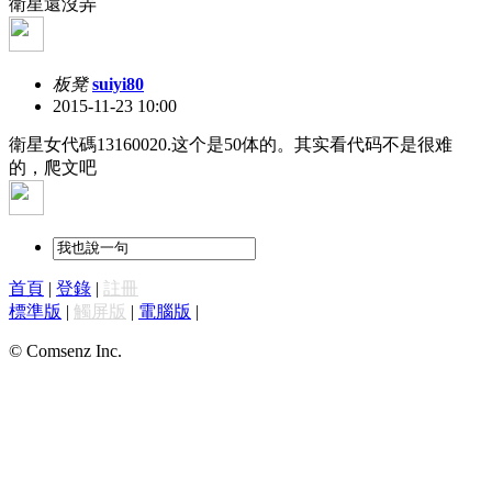
衛星還沒弄
板凳
suiyi80
2015-11-23 10:00
衛星女代碼13160020.这个是50体的。其实看代码不是很难
的，爬文吧
首頁
|
登錄
|
註冊
標準版
|
觸屏版
|
電腦版
|
© Comsenz Inc.