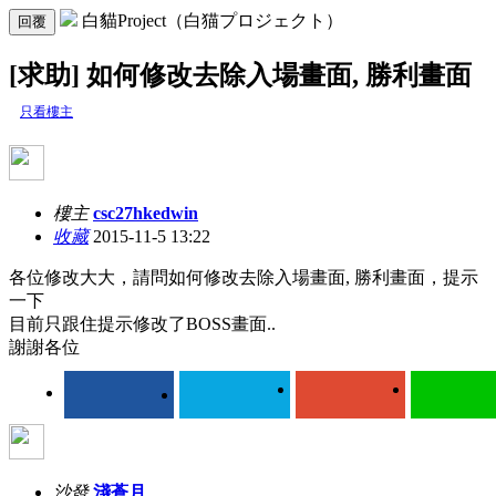
白貓Project（白猫プロジェクト）
回覆
[求助] 如何修改去除入場畫面, 勝利畫面
只看樓主
樓主
csc27hkedwin
收藏
2015-11-5 13:22
各位修改大大，請問如何修改去除入場畫面, 勝利畫面，提示
一下
目前只跟住提示修改了BOSS畫面..
謝謝各位
沙發
淺蒼月