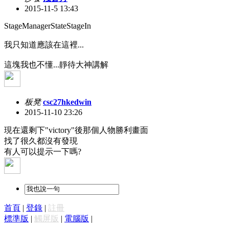
2015-11-5 13:43
StageManagerStateStageIn
我只知道應該在這裡...
這塊我也不懂...靜待大神講解
板凳
csc27hkedwin
2015-11-10 23:26
現在還剩下"victory"後那個人物勝利畫面
找了很久都沒有發現
有人可以提示一下嗎?
首頁
|
登錄
|
註冊
標準版
|
觸屏版
|
電腦版
|