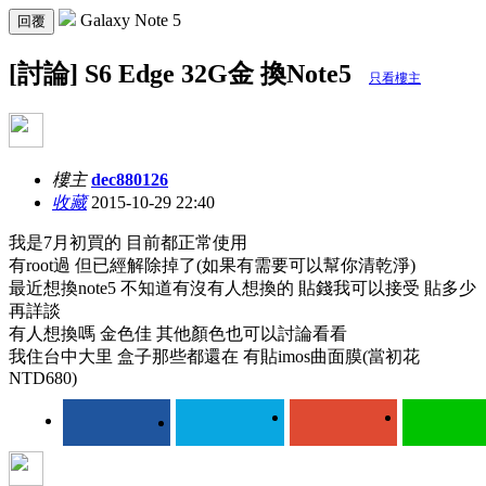
Galaxy Note 5
回覆
[討論] S6 Edge 32G金 換Note5
只看樓主
樓主
dec880126
收藏
2015-10-29 22:40
我是7月初買的 目前都正常使用
有root過 但已經解除掉了(如果有需要可以幫你清乾淨)
最近想換note5 不知道有沒有人想換的 貼錢我可以接受 貼多少
再詳談
有人想換嗎 金色佳 其他顏色也可以討論看看
我住台中大里 盒子那些都還在 有貼imos曲面膜(當初花
NTD680)