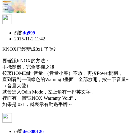
5樓
dq999
2015-11-2 11:42
KNOX已經變成0x1 了嗎?
要確認KNOX的方法：
手機關機，完全關機之後，
按著HOME鍵+音量-（音量小聲）不放，再按Power開機，
直到看到一個綠色的Warning!!畫面，全部放開，按一下音量+
（音量大聲）
就會進入Odin Mode，左上角有一排英文字，
裡面有一個"KNOX Warranty Void"，
如果是 0x1，就表示有動過手腳～
6樓
dec880126