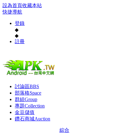
設為首頁
收藏本站
快捷導航
登錄
◆
◆
註冊
討論區
BBS
部落格
Space
群組
Group
專題
Collection
金豆儲值
鑽石商城
Auction
綜合