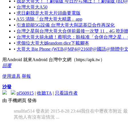
•
我是大哥大！ ！劇場版 今日から俺は！！劇場版 (BD@M
•
台灣大哥大A50
•
求日劇我是大哥大片頭曲要電版
•
A55 清除「台灣大哥大精選」app
•
引進節能5G設備 台灣大哥大與諾基亞合作再深化
•
台灣之星與台灣大哥大合併前最後一次雙 11，4G 吃到飽 399
•
台灣大哥大拚永續！蔡明忠：盼核准「合併台灣之星」 
•
求個位大哥大姊random dice下載腳本
•
大哥大 Big Phone (WEB@MP4@2160P@國語@簡體中
用Android 就來Android 台灣中文網（https://apk.tw）
回覆
使用道具
舉報
沙發
pl560915
|
收聽TA
|
只看該作者
由 手機網頁 發佈
smallfat514 發表於 2015-8-28 23:44
我住在中壢夜市附近 最
其他人有沒有這情況 ...