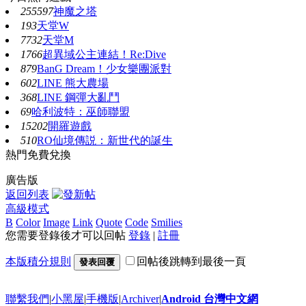
255597
神魔之塔
193
天堂W
7732
天堂M
1766
超異域公主連結！Re:Dive
879
BanG Dream！少女樂團派對
602
LINE 熊大農場
368
LINE 鋼彈大亂鬥
69
哈利波特：巫師聯盟
15202
開羅遊戲
510
RO仙境傳説：新世代的誕生
熱門免費兌換
廣告版
返回列表
高級模式
B
Color
Image
Link
Quote
Code
Smilies
您需要登錄後才可以回帖
登錄
|
註冊
本版積分規則
回帖後跳轉到最後一頁
發表回覆
聯繫我們
|
小黑屋
|
手機版
|
Archiver
|
Android 台灣中文網