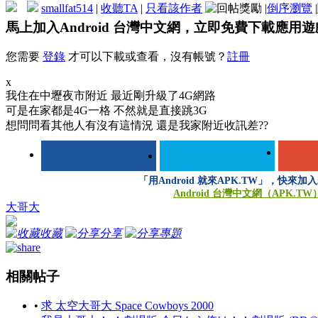
smallfat514
|
收聽TA
|
只看該作者
|
倒序瀏覽
|
馬上加入Android 台灣中文網，立即免費下載應用
您需要
登錄
才可以下載或查看，沒有帳號？
註冊
x
我住在中壢夜市附近 最近剛升級了4G網路
可是在家都是4G一格 不然就是直接跳3G
想問問看其他人有沒有這情況 還是我家附近收訊差??
「用Android 就來APK.TW」，快來加
Android 台灣中文網（APK.TW
大哥大
收藏
分享
專題
相關帖子
•
求 太空大哥大 Space Cowboys 2000