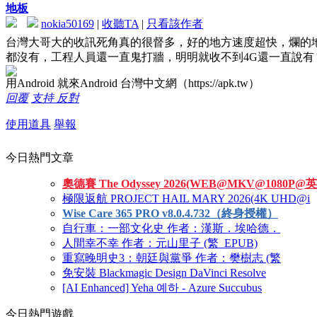
地板
nokia50169
|
收聽TA
|
只看該作者
台灣大哥大的收訊死角真的很督多，好的地方速度超快，爛的地
都沒有，工程人員還一直鬼打牆，明明就收不到4G還一直說有ㄚ
用Android 就來Android 台灣中文網（https://apk.tw）
回覆
支持
反對
使用道具
舉報
今日熱門文章
奧德賽 The Odyssey 2026(WEB@MKV@1080P@英
極限返航 PROJECT HAIL MARY 2026(4K UHD@i
Wise Care 365 PRO v8.0.4.732（終身授權）
自行車：一部文化史 作者：漢斯．埃哈德．
人間幸不幸 作者：元山里子 (繁_EPUB)
重寫晚明史3：朝廷與黨爭 作者：樊樹志 (繁
免安裝 Blackmagic Design DaVinci Resolve
[AI Enhanced] Yeha 예하 - Azure Succubus
今日熱門遊戲