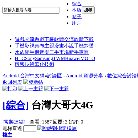
綜合
本版
搜尋
帖子
用戶
遊戲交流
遊戲下載
軟體交流
軟體下載
手機影視
桌布主題
漫畫小說
手機鈴聲
水族館
手機音樂
二手市場
新手專區
HTC
Sony
Samsung
TWM
Huawei
MOTO
解密技術
繁化技術
Android 台灣中文網
»
討論區
›
Android 資源分享
›
數位綜合討論
返回列表
[綜合]
台灣大哥大4G
[複製連結]
查看:
1587
|
回覆:
3
|
好評:
0
電梯直達
樓主