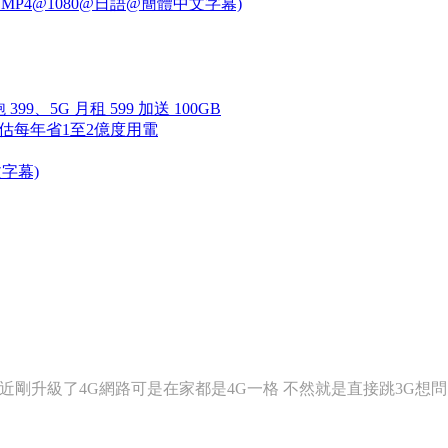
P4@1080@日語@簡體中文字幕)
、5G 月租 599 加送 100GB
估每年省1至2億度用電
文字幕)
近剛升級了4G網路可是在家都是4G一格 不然就是直接跳3G想