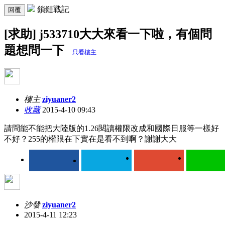
鎖鏈戰記
回覆
[求助] j533710大大來看一下啦，有個問
題想問一下
只看樓主
樓主
ziyuaner2
收藏
2015-4-10 09:43
請問能不能把大陸版的1.26閱讀權限改成和國際日服等一樣好
不好？255的權限在下實在是看不到啊？謝謝大大
沙發
ziyuaner2
2015-4-11 12:23