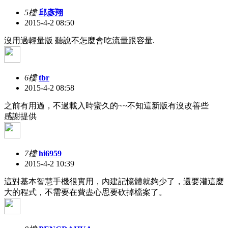
5樓
邱彥翔
2015-4-2 08:50
沒用過輕量版 聽說不怎麼會吃流量跟容量.
6樓
tbr
2015-4-2 08:58
之前有用過，不過載入時蠻久的~~不知這新版有沒改善些
感謝提供
7樓
hi6959
2015-4-2 10:39
這對基本智慧手機很實用，內建記憶體就夠少了，還要灌這麼
大的程式，不需要在費盡心思要砍掉檔案了。