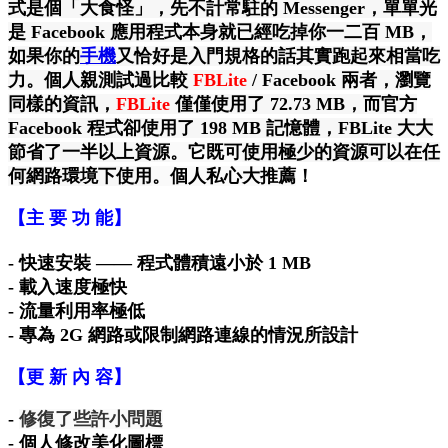
式是個「大食怪」，先不計常駐的 Messenger，單單光
是 Facebook 應用程式本身就已經吃掉你一二百 MB，
如果你的
手機
又恰好是入門規格的話其實跑起來相當吃
力。個人親測試過比較
FBLite
/ Facebook 兩者，瀏覽
同樣的資訊，
FBLite
僅僅使用了 72.73 MB
，
而官方
Facebook 程式卻使用了 198 MB 記憶體，FBLite 大大
節省了一半以上資源
。它既可
使用極少的資源可以在任
何網路環境下使用
。個人私心大推薦
！
【主 要 功 能】
- 快速安裝 —— 程式體積遠小於 1 MB
- 載入速度極
快
- 流量利用率極低
- 專為 2G 網路或限制網路連線的情況所設計
【更 新 內 容】
-
修復了些許小問題
-
個人修改美化圖標