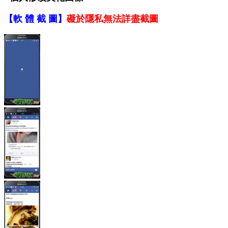
【軟 體 截 圖】
礙於隱私無法詳盡截圖