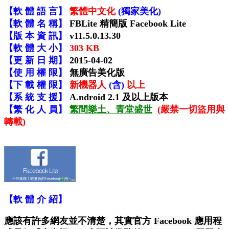
【
軟 體
語 言
】
繁體中文化
(獨家美化)
【
軟 體
名 稱】
FBLite
精簡版 Facebook Lite
【版 本 資 訊】
v11.5.0.13.30
【軟 體
大
小】
3
0
3
K
B
【更 新 日 期】
2015-04-02
【使 用 權 限】
無廣告美化
版
【下 載 權 限】
新機器人
(含)
以上
【系 統 支 援】
A
.
ndroid
2.
1
及以上版本
【繁 化 人 員】
繁間樂土、青堂盛世
(嚴禁一切盜用與
轉載)
【軟 體 介 紹】
應該有許多網友並不清楚，其實官方
Facebook 應用程