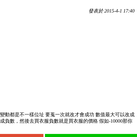
發表於 2015-4-1 17:40
變動都是不一樣位址 要蒐一次就改才會成功 數值最大可以改成
改成負數，然後去買衣服負數就是買衣服的價格 假如-10000那你