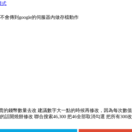
模式
會傳到google的伺服器內做存檔動作
賣的錢幣數量去改 建議數字大一點的時候再修改，因為每次數值
開燒餅修改 聯合搜索46,300 把46全部取消勾選 把所有300