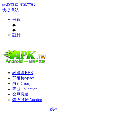
設為首頁
收藏本站
快捷導航
登錄
◆
◆
註冊
討論區
BBS
部落格
Space
群組
Group
專題
Collection
金豆儲值
鑽石商城
Auction
綜合