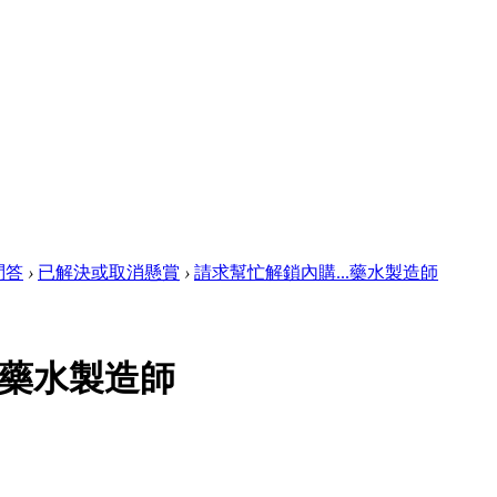
賞問答
›
已解決或取消懸賞
›
請求幫忙解鎖內購...藥水製造師
.藥水製造師