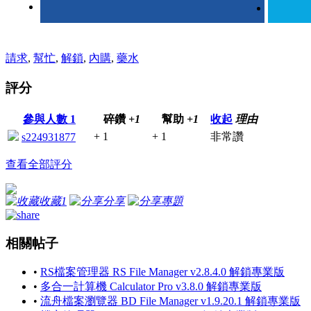
請求
,
幫忙
,
解鎖
,
內購
,
藥水
評分
參與人數
1
碎鑽
+1
幫助
+1
收起
理由
+ 1
+ 1
非常讚
s224931877
查看全部評分
收藏
1
分享
專題
相關帖子
•
RS檔案管理器 RS File Manager v2.8.4.0 解鎖專業版
•
多合一計算機 Calculator Pro v3.8.0 解鎖專業版
•
流舟檔案瀏覽器 BD File Manager v1.9.20.1 解鎖專業版