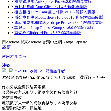
•
檔案管理器 AnExplorer Pro v6.8.0 解鎖專業版
•
自動點擊器 Auto Clicker v1.4.6 解鎖專業版
•
復古相機 Film Cam 復古相機 v1.1.5 解鎖內購版
•
辦公室套件 MobiOffice v16.5.60515 直裝解鎖高級版
•
電話撥號器和聯絡人 drupe Pro v3.27.0.4 解鎖專業版
•
護眼助手 Leap Fitness Group v1.6.0 解鎖內購版
•
剪切板 Clipboard Pro v5.2.2 解鎖專業版
用Android 就來Android 台灣中文網（https://apk.tw）
回覆
使用道具
舉報
沙發
luke100
|
收聽TA
|
只看該作者
發表於 2015-4-1 17
本帖最後由 luke100 於 2015-4-9 01:21 編輯
修改分成金幣跟貓券兩種
金幣修改方式的話，從藥水製作時候賣的錢
幣數量去改
建議數字大一點的時候再修改，因為每次數
值變動都是不一樣位址