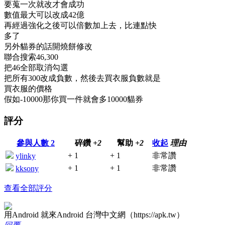
要蒐一次就改才會成功
數值最大可以改成42億
再經過強化之後可以倍數加上去，比連點快
多了
另外貓券的話開燒餅修改
聯合搜索46,300
把46全部取消勾選
把所有300改成負數，然後去買衣服負數就是
買衣服的價格
假如-10000那你買一件就會多10000貓券
評分
參與人數
2
碎鑽
+2
幫助
+2
收起
理由
+ 1
+ 1
非常讚
ylinky
+ 1
+ 1
非常讚
kksony
查看全部評分
用Android 就來Android 台灣中文網（https://apk.tw）