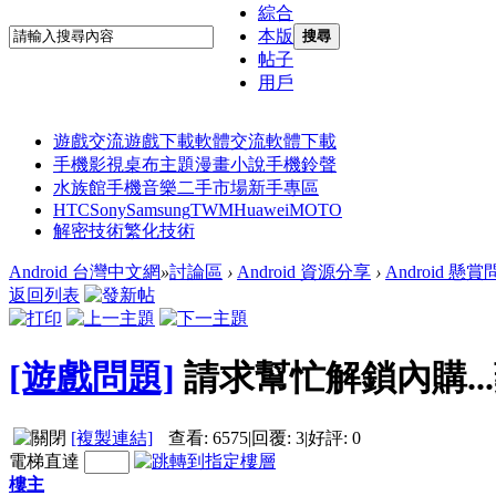
綜合
本版
搜尋
帖子
用戶
遊戲交流
遊戲下載
軟體交流
軟體下載
手機影視
桌布主題
漫畫小說
手機鈴聲
水族館
手機音樂
二手市場
新手專區
HTC
Sony
Samsung
TWM
Huawei
MOTO
解密技術
繁化技術
Android 台灣中文網
»
討論區
›
Android 資源分享
›
Android 懸
返回列表
[遊戲問題]
請求幫忙解鎖內購..
[複製連結]
查看:
6575
|
回覆:
3
|
好評:
0
電梯直達
樓主