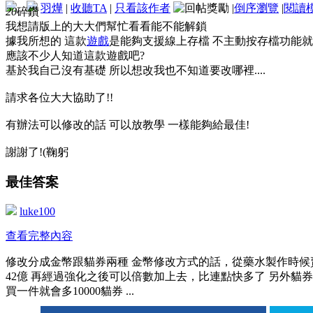
羽燁
|
收聽TA
|
只看該作者
|
倒序瀏覽
|
閱讀
20
碎鑽
我想請版上的大大們幫忙看看能不能解鎖
據我所想的 這款
遊戲
是能夠支援線上存檔 不主動按存檔功能就不
應該不少人知道這款遊戲吧?
基於我自己沒有基礎 所以想改我也不知道要改哪裡....
請求各位大大協助了!!
有辦法可以修改的話 可以放教學 一樣能夠給最佳!
謝謝了!(鞠躬
最佳答案
luke100
查看完整內容
修改分成金幣跟貓券兩種 金幣修改方式的話，從藥水製作時候
42億 再經過強化之後可以倍數加上去，比連點快多了 另外貓券的話
買一件就會多10000貓券 ...