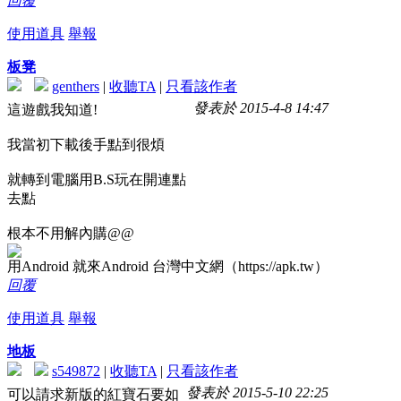
回覆
使用道具
舉報
板凳
genthers
|
收聽TA
|
只看該作者
發表於 2015-4-8 14:47
這遊戲我知道!
我當初下載後手點到很煩
就轉到電腦用B.S玩在開連點
去點
根本不用解內購@@
用Android 就來Android 台灣中文網（https://apk.tw）
回覆
使用道具
舉報
地板
s549872
|
收聽TA
|
只看該作者
發表於 2015-5-10 22:25
可以請求新版的紅寶石要如