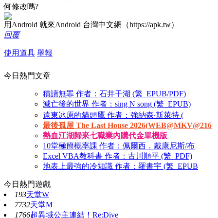
何修改嗎?
用Android 就來Android 台灣中文網（https://apk.tw）
回覆
使用道具
舉報
今日熱門文章
積讀無罪 作者：石井千湖 (繁_EPUB/PDF)
滅亡後的世界 作者：sing N song (繁_EPUB)
遠東冰原的貓頭鷹 作者：強納森‧斯萊特 (
最後孤屋 The Last House 2026(WEB@MKV@216
熱血江湖歸來七職業內購代金單機版
10堂極簡概率課 作者：佩爾西．戴康尼斯/布
Excel VBA教科書 作者：古川順平 (繁_PDF)
地表上最強的冷知識 作者：羅書宇 (繁_EPUB
今日熱門遊戲
193
天堂W
7732
天堂M
1766
超異域公主連結！Re:Dive