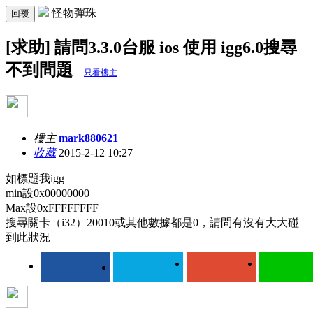
怪物彈珠
回覆
[求助] 請問3.3.0台服 ios 使用 igg6.0搜尋
不到問題
只看樓主
樓主
mark880621
收藏
2015-2-12 10:27
如標題我igg
min設0x00000000
Max設0xFFFFFFFF
搜尋關卡（i32）20010或其他數據都是0，請問有沒有大大碰
到此狀況