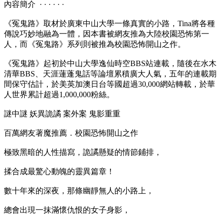
內容簡介 · · · · · ·
《冤鬼路》取材於廣東中山大學一條真實的小路，Tina將各種
傳說巧妙地融為一體，因本書被網友推為大陸校園恐怖第一
人，而《冤鬼路》系列則被推為校園恐怖開山之作。
《冤鬼路》起初於中山大學逸仙時空BBS站連載，隨後在水木
清華BBS、天涯蓮蓬鬼話等論壇累積廣大人氣，五年的連載期
間保守估計，於美英加澳日台等國超過30,000網站轉載，於華
人世界累計超過1,000,000粉絲。
謎中謎 妖異詭譎 案外案 鬼影重重
百萬網友著魔推薦．校園恐怖開山之作
極致黑暗的人性描寫，詭譎懸疑的情節鋪排，
揉合成最驚心動魄的靈異篇章！
數十年來的深夜，那條幽靜無人的小路上，
總會出現一抹滿懷仇恨的女子身影，