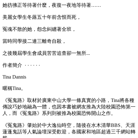
她彷彿正等待著什麼，夜復一夜地等待著……
美麗女學生冬蕗五十年前含恨而死，
冤魂不散的她，怨念糾纏著全班，
當時同學接二連三離奇自殺，
之後幾屆學生會成員苦苦追查卻一無所...
作者簡介 · · · · · ·
Tina Dannis
暱稱Tina。
《冤鬼路》取材於廣東中山大學一條真實的小路，Tina將各種
傳說巧妙地融為一體，也因本書被網友推為大陸校園恐怖第一
人，而《冤鬼路》系列則被推為校園恐怖開山之作。
《冤鬼路》肇始於中大逸仙時空，隨後在水木清華BBS、天涯
蓮蓬鬼話等人氣論壇深受歡迎，各國家和地區超過三千網站轉