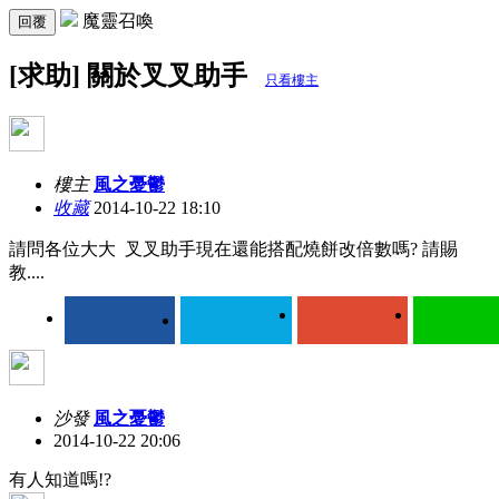
魔靈召喚
回覆
[求助] 關於叉叉助手
只看樓主
樓主
風之憂鬱
收藏
2014-10-22 18:10
請問各位大大 叉叉助手現在還能搭配燒餅改倍數嗎? 請賜
教....
沙發
風之憂鬱
2014-10-22 20:06
有人知道嗎!?