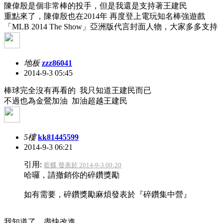
陳偉殷是個非常棒的投手，但是我還是支持著王建民
重點來了，陳偉殷也在2014年 再度登上電玩知名棒強遊戲
「MLB 2014 The Show」亞洲版代言封面人物，大家多多支持
地板
zzz86041
2014-9-3 05:45
棒球完全沒有再看的 我只知道王建民而已
不過也為金鶯加油 加油超越王建民
5樓
kk81445599
2014-9-3 06:21
引用:
藍蝶 發表於 2014-9-3 00:20
哈囉，請撤銷你的碎鑽獎勵
如有需要，碎鑽獎勵麻煩發表於『碎鑽集中營』
我知道了，盡快改進