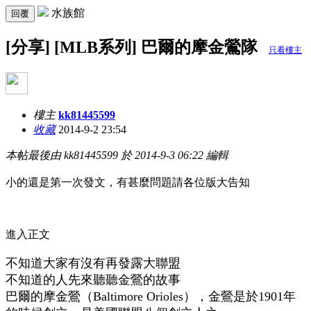
水族館
回覆
[分享] [MLB系列] 巴爾的摩金鶯隊
只看樓主
樓主
kk81445599
收藏
2014-9-2 23:54
本帖最後由 kk81445599 於 2014-9-3 06:22 編輯
小的還是第一次發文，有甚麼問題請各位版大告知
進入正文
不知道大家有沒有再發露大聯盟
不知道的人先來聽聽金鶯的故事
巴爾的摩金鶯（Baltimore Orioles），金鶯是於1901年