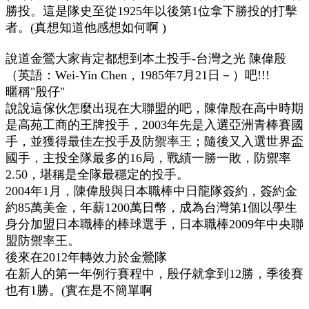
勝投。這是隊史至從1925年以後第1位拿下勝投的打擊
者。(真想知道他感想如何啊
)
說道金鶯大家肯定都想到本土投手-台灣之光 陳偉殷
（英語：Wei-Yin Chen，1985年7月21日－）吧!!!
暱稱"殷仔"
說說這傢伙怎麼出現在大聯盟的吧，陳偉殷在高中時期
是高苑工商的王牌投手，2003年先是入選亞洲青棒賽國
手，並獲得最佳左投手及防禦率王；隨後又入選世界盃
國手，主投全隊最多的16局，戰績一勝一敗，防禦率
2.50，堪稱是全隊最穩定的投手。
2004年1月，陳偉殷與日本職棒中日龍隊簽約，簽約金
約85萬美金，年薪1200萬日幣，成為台灣第1個以學生
身分加盟日本職棒的棒球選手，日本職棒2009年中央聯
盟防禦率王。
後來在2012年轉效力於金鶯隊
在新人的第一年例行賽程中，殷仔就拿到12勝，季後賽
也有1勝。(實在是不簡單啊