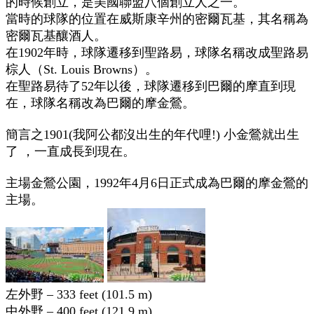
的時候創立，是美國聯盟八個創立人之一。
當時的球隊的位置在威斯康辛州的密爾瓦基，其名稱為
密爾瓦基釀酒人。
在1902年時，球隊遷移到聖路易，球隊名稱改成聖路易
棕人（St. Louis Browns）。
在聖路易待了52年以後，球隊遷移到巴爾的摩直到現
在，球隊名稱改為巴爾的摩金鶯。
簡言之1901(我阿公都沒出生的年代哩!)
小金鶯就出生
了
，一直成長到現在。
主場金鶯公園，1992年4月6日正式成為巴爾的摩金鶯的
主場。
左外野 – 333 feet (101.5 m)
中外野 – 400 feet (121.9 m)