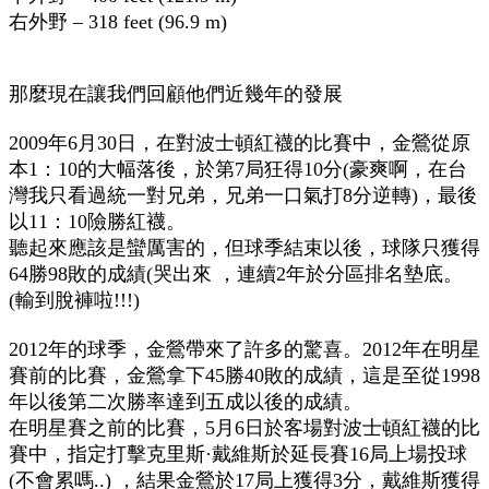
右外野 – 318 feet (96.9 m)
那麼現在讓我們回顧他們近幾年的發展
2009年6月30日，在對波士頓紅襪的比賽中，金鶯從原
本1：10的大幅落後，於第7局狂得10分(豪爽啊，在台
灣我只看過統一對兄弟，兄弟一口氣打8分逆轉)，最後
以11：10險勝紅襪。
聽起來應該是蠻厲害的，但球季結束以後，球隊只獲得
64勝98敗的成績(哭出來
，連續2年於分區排名墊底。
(輸到脫褲啦!!!)
2012年的球季，金鶯帶來了許多的驚喜。2012年在明星
賽前的比賽，金鶯拿下45勝40敗的成績，這是至從1998
年以後第二次勝率達到五成以後的成績。
在明星賽之前的比賽，5月6日於客場對波士頓紅襪的比
賽中，指定打擊克里斯·戴維斯於延長賽16局上場投球
(不會累嗎..)
，結果金鶯於17局上獲得3分，戴維斯獲得