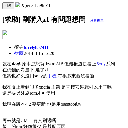
Xperia L39h Z1
回覆
[求助] 剛購入z1 有問題想問
只看樓主
樓主
lovely857411
收藏
2014-8-16 12:20
就在今早 原本是想買desire 816 但最後還是看上
Sony
系列
在價錢的考量下 選了z1
但我也好久沒用sony的
手機
有很多東西沒看過
我在版上看到很多xperia 主題 是直接安裝就可以用了嗎
還是要另外刷rom才可使用
我現在版本4.2 要更新 也是用flashtool嗎
再來就是CM11 有人刷過嗎
版上的rom好像很少 是甚麼原因