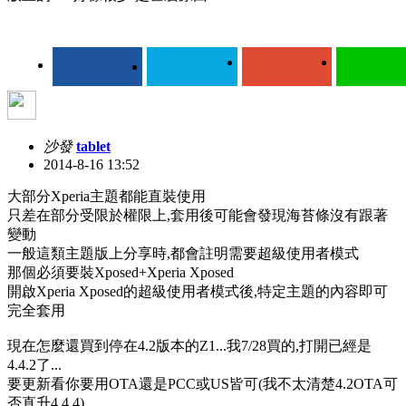
沙發
tablet
2014-8-16 13:52
大部分Xperia主題都能直裝使用
只差在部分受限於權限上,套用後可能會發現海苔條沒有跟著
變動
一般這類主題版上分享時,都會註明需要超級使用者模式
那個必須要裝Xposed+Xperia Xposed
開啟Xperia Xposed的超級使用者模式後,特定主題的內容即可
完全套用
現在怎麼還買到停在4.2版本的Z1...我7/28買的,打開已經是
4.4.2了...
要更新看你要用OTA還是PCC或US皆可(我不太清楚4.2OTA可
否直升4.4.4)