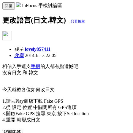
InFocus 手機討論區
回覆
更改語言(日文.韓文)
只看樓主
樓主
lovely857411
收藏
2014-6-13 22:05
相信入手這支
手機
的人都有點遺憾吧
沒有日文 和 韓文
今天就教各位如何改日文
1.請去Play商店下載 Fake GPS
2.從 設定 位置 中關閉所有 GPS選項
3.開啟Fake GPS 搜尋 東京 按下Set location
4.重開 就變成日文
javascript:;