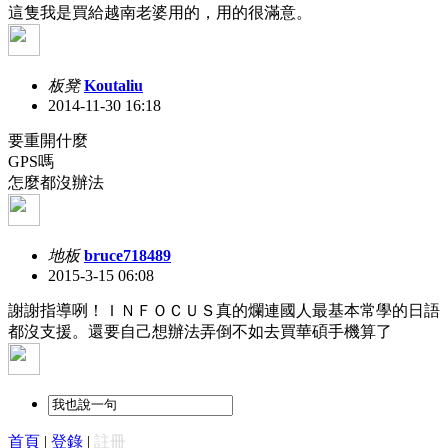
這隻我是買給越南老婆用的，用的很滿意。
板凳
Koutaliu
2014-11-30 16:18
要重開什麼
GPS嗎
怎麼都沒辦法
地板
bruce718489
2015-3-15 06:08
謝謝指導咧！ＩＮＦＯＣＵＳ真的爛連國人最基本常學的日語
都沒支援。還要自己想辦法弄倒不如去買華碩手機算了
首頁
|
登錄
|
註冊