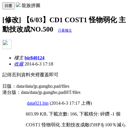
龍族拼圖
回覆
[修改] 【6/03】CD1 COST1 怪物弱化 主
動技改成NO.500
只看樓主
樓主
bir840124
收藏
2014-6-3 17:18
記得丟到資料夾裡覆蓋即可
日版：data/data/jp.gungho.pad/files
港台版：data/data/jp.gungho.padHT/files
data021.bin
(2014-6-3 17:17 上傳)
603.99 KB, 下載次數: 166, 下載積分: 碎鑽 -1 個
COST1 怪物弱化 主動技改成敵のHPを100％減ら