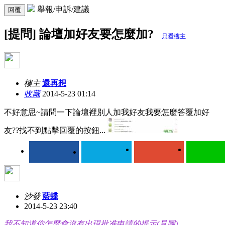
舉報/申訴/建議
回覆
[提問] 論壇加好友要怎麼加?
只看樓主
樓主
還再想
收藏
2014-5-23 01:14
不好意思~請問一下論壇裡別人加我好友我要怎麼答覆加好
友??找不到點擊回覆的按鈕...
沙發
藍蝶
2014-5-23 23:40
我不知道你怎麼會沒有出現批准申請的提示(見圖)