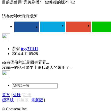
目前是使用"完美刷機"一鍵修復的版本 4.2
請各位神大救救我阿
沙發
ttyy711111
2014-4-11 05:28
efs有備份的話刷回去看看...
沒備份的話可能要上網找別人的來用了...
首頁
|
登錄
|
註冊
標準版
|
觸屏版
|
電腦版
|
© Comsenz Inc.