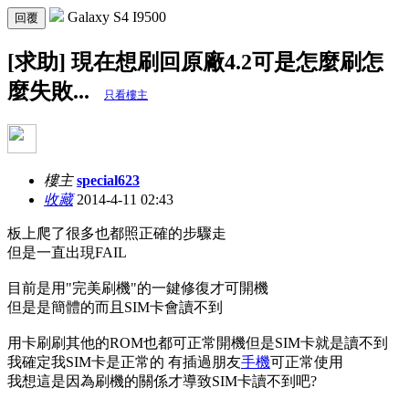
Galaxy S4 I9500
回覆
[求助] 現在想刷回原廠4.2可是怎麼刷怎
麼失敗...
只看樓主
樓主
special623
收藏
2014-4-11 02:43
板上爬了很多也都照正確的步驟走
但是一直出現FAIL
目前是用"完美刷機"的一鍵修復才可開機
但是是簡體的而且SIM卡會讀不到
用卡刷刷其他的ROM也都可正常開機但是SIM卡就是讀不到
我確定我SIM卡是正常的 有插過朋友
手機
可正常使用
我想這是因為刷機的關係才導致SIM卡讀不到吧?