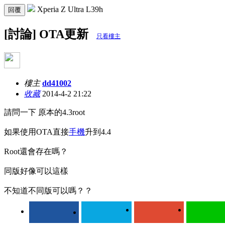
Xperia Z Ultra L39h
回覆
[討論] OTA更新
只看樓主
樓主
dd41002
收藏
2014-4-2 21:22
請問一下 原本的4.3root
如果使用OTA直接
手機
升到4.4
Root還會存在嗎？
同版好像可以這樣
不知道不同版可以嗎？？