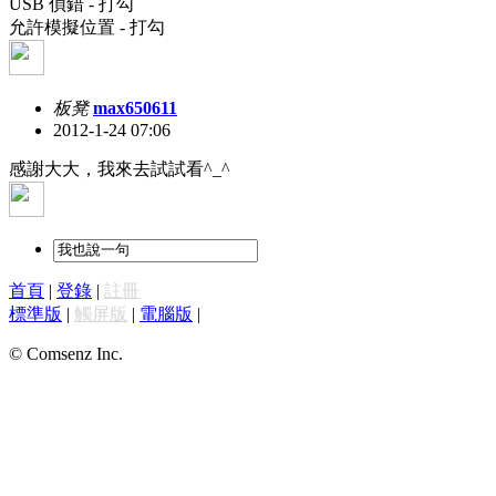
USB 偵錯 - 打勾
允許模擬位置 - 打勾
板凳
max650611
2012-1-24 07:06
感謝大大，我來去試試看^_^
首頁
|
登錄
|
註冊
標準版
|
觸屏版
|
電腦版
|
© Comsenz Inc.