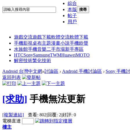
綜合
本版
搜尋
帖子
用戶
遊戲交流
遊戲下載
軟體交流
軟體下載
手機影視
桌布主題
漫畫小說
手機鈴聲
水族館
手機音樂
二手市場
新手專區
HTC
Sony
Samsung
TWM
Huawei
MOTO
解密技術
繁化技術
Android 台灣中文網
»
討論區
›
Android 手機討論區
›
Sony 手機
返回列表
[求助]
手機無法更新
[複製連結]
查看:
802
|
回覆:
2
|
好評:
0
電梯直達
樓主