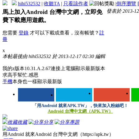
hihi532532
|
收聽TA
|
只看該作者
|
倒序瀏覽
|
發表於 2013-12-
馬上加入Android 台灣中文網，立即免
費下載應用遊戲。
您需要
登錄
才可以下載或查看，沒有帳號？
註
冊
x
本帖最後由 hihi532532 於 2013-12-17 02:30 編輯
我的z版本10.31.A.2.67連接上電腦顯示最新版本
求高手幫忙.感恩
手機
本身也一樣顯示最新版
「用Android 就來APK.TW」，快來加入粉絲吧！
Android 台灣中文網（APK.TW）
收藏
分享
專題
用Android 就來Android 台灣中文網（https://apk.tw）