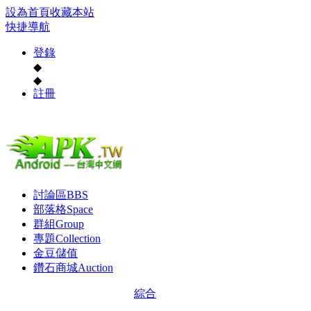
設為首頁
收藏本站
快捷導航
登錄
◆
◆
註冊
討論區
BBS
部落格
Space
群組
Group
專題
Collection
金豆儲值
鑽石商城
Auction
綜合