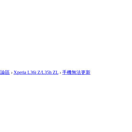
討論區
›
Xperia L36i Z/L35h ZL
›
手機無法更新