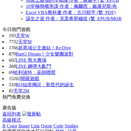
地表上最強的冷知識 作者：羅書宇 (繁_EPUB
10堂極簡概率課 作者：佩爾西．戴康尼斯/布
Excel VBA教科書 作者：古川順平 (繁_PDF)
謀生之道 作者：克里希那穆提 (繁_EPUB/MOB
今日熱門遊戲
193
天堂W
7732
天堂M
1766
超異域公主連結！Re:Dive
879
BanG Dream！少女樂團派對
602
LINE 熊大農場
368
LINE 鋼彈大亂鬥
69
哈利波特：巫師聯盟
15202
開羅遊戲
510
RO仙境傳説：新世代的誕生
82
天堂2M
熱門免費兌換
廣告版
返回列表
高級模式
B
Color
Image
Link
Quote
Code
Smilies