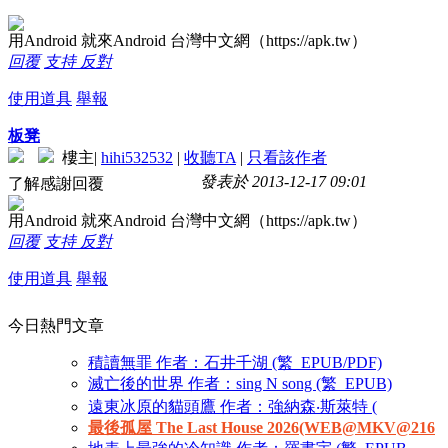
用Android 就來Android 台灣中文網（https://apk.tw）
回覆
支持
反對
使用道具
舉報
板凳
樓主
|
hihi532532
|
收聽TA
|
只看該作者
發表於 2013-12-17 09:01
了解感謝回覆
用Android 就來Android 台灣中文網（https://apk.tw）
回覆
支持
反對
使用道具
舉報
今日熱門文章
積讀無罪 作者：石井千湖 (繁_EPUB/PDF)
滅亡後的世界 作者：sing N song (繁_EPUB)
遠東冰原的貓頭鷹 作者：強納森‧斯萊特 (
最後孤屋 The Last House 2026(WEB@MKV@216