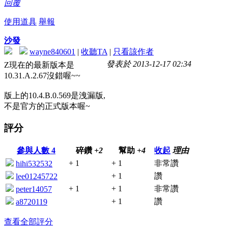
回覆
使用道具
舉報
沙發
wayne840601
|
收聽TA
|
只看該作者
發表於 2013-12-17 02:34
Z現在的最新版本是
10.31.A.2.67沒錯喔~~
版上的10.4.B.0.569是洩漏版,
不是官方的正式版本喔~
評分
參與人數
4
碎鑽
+2
幫助
+4
收起
理由
+ 1
+ 1
非常讚
hihi532532
+ 1
讚
lee01245722
+ 1
+ 1
非常讚
peter14057
+ 1
讚
a8720119
查看全部評分