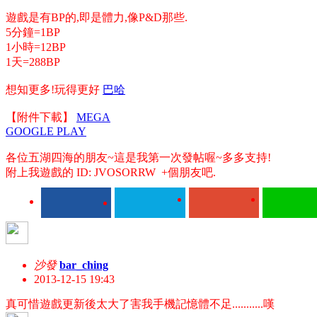
遊戲是有BP的,即是體力,像P&D那些.
5分鐘=1BP
1小時=12BP
1天=288BP
想知更多!玩得更好
巴哈
【附件下載】
MEGA
GOOGLE PLAY
各位五湖四海的朋友~這是我第一次發帖喔~多多支持!
附上我遊戲的 ID: JVOSORRW +個朋友吧.
沙發
bar_ching
2013-12-15 19:43
真可惜遊戲更新後太大了害我手機記憶體不足...........嘆