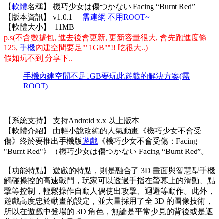
【
軟體
名稱】 機巧少女は傷つかない Facing “Burnt Red”
【版本資訊】 v1.0.1
需連網 不用ROOT~
【軟體大小】 11MB
p.s(不含數據包, 進去後會更新, 更新容量很大, 會先跑進度條
125,
手機
內建空間要足""1GB""!! 吃很大..)
假如玩不到,分享下..
手機內建空間不足1GB要玩此遊戲的解決方案(需
ROOT)
【系統支持】 支持Android x.x 以上版本
【軟體介紹】 由輕小說改編的人氣動畫《機巧少女不會受
傷》終於要推出手機版
遊戲
《機巧少女不會受傷：Facing
"Burnt Red"》（機巧少女は傷つかない Facing “Burnt Red”。
【功能特點】 遊戲的特點，則是融合了 3D 畫面與智慧型手機
觸碰操控的高速戰鬥，玩家可以透過手指在螢幕上的滑動、點
擊等控制，輕鬆操作自動人偶使出攻擊、迴避等動作。此外，
遊戲高度忠於動畫的設定，並大量採用了全 3D 的圖像技術，
所以在遊戲中登場的 3D 角色，無論是平常少見的背後或是遮