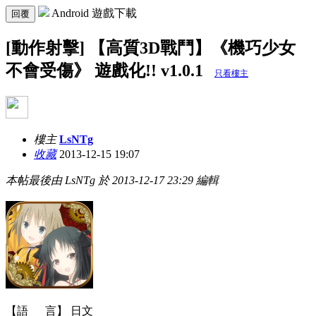
Android 遊戲下載
回覆
[動作射擊] 【高質3D戰鬥】《機巧少女
不會受傷》 遊戲化!! v1.0.1
只看樓主
樓主
LsNTg
收藏
2013-12-15 19:07
本帖最後由 LsNTg 於 2013-12-17 23:29 編輯
【語 言】 日文