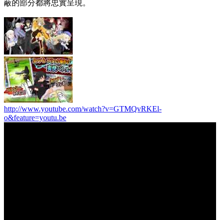
蔽的部分都將忠實呈現。
http://www.youtube.com/watch?v=GTMQvRKEl-
o&feature=youtu.be