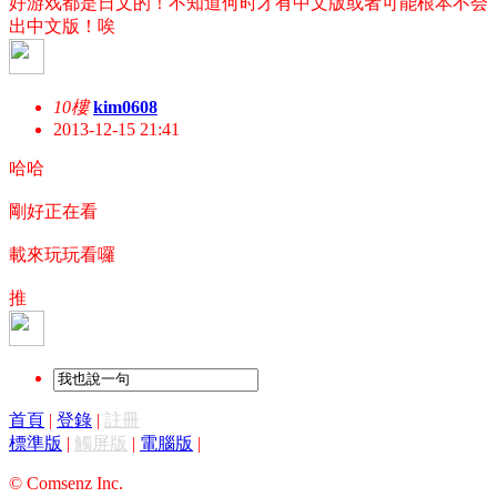
好游戏都是日文的！不知道何时才有中文版或者可能根本不会
出中文版！唉
10樓
kim0608
2013-12-15 21:41
哈哈
剛好正在看
載來玩玩看囉
推
首頁
|
登錄
|
註冊
標準版
|
觸屏版
|
電腦版
|
© Comsenz Inc.