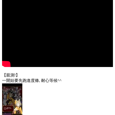
【親測!】
一開始要先跑進度條, 耐心等候^^