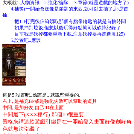
大概就
1.人物資訊 2.強化/編隊 3.章節(就是遊戲的地方了)
4.抽獎(一開始會送像是鎖匙的東西,就可以去抽了,那是首
抽!
把1-1打完後信箱領取那個有點像鑰匙的就是首抽時間
如果抽到垃圾,但想以後玩得好點就可以砍掉紀錄了
目前我是砍掉都要重新下載,注意砍掉要再跑進度125)
5.設置吧..應該
這是5.設置吧..應該是.. 就說些重要的.
右上, 是補充BP或是強化失敗可以幫助的道具
中間, 是加好友,自己ID在上面
中間最下(XXX移行) 那個ID很重要!
嚴格來講這款遊戲引繼是在一開始登入畫面好像創好角
色就無法引繼了