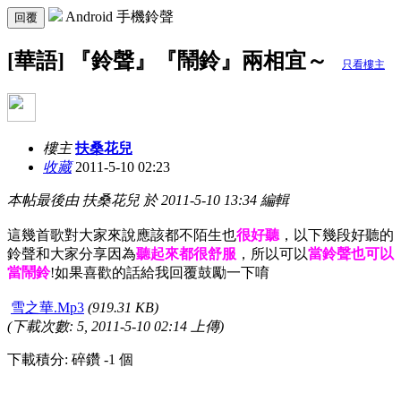
Android 手機鈴聲
回覆
[華語] 『鈴聲』『鬧鈴』兩相宜～
只看樓主
樓主
扶桑花兒
收藏
2011-5-10 02:23
本帖最後由 扶桑花兒 於 2011-5-10 13:34 編輯
這幾首歌對大家來說應該都不陌生也
很好聽
，以下幾段好聽的
鈴聲和大家分享因為
聽起來都很舒服
，所以可以
當鈴聲也可以
當鬧鈴
!如果喜歡的話給我回覆鼓勵一下唷
雪之華.Mp3
(919.31 KB)
(下載次數: 5, 2011-5-10 02:14 上傳)
下載積分: 碎鑽 -1 個