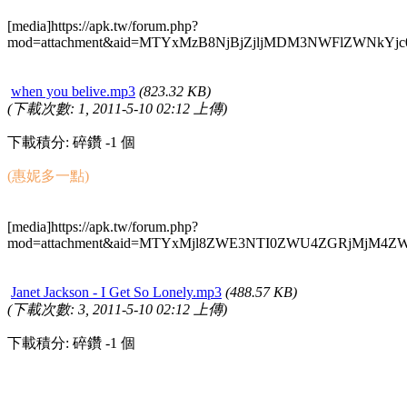
[media]https://apk.tw/forum.php?
mod=attachment&aid=MTYxMzB8NjBjZjljMDM3NWFlZWNkYjc
when you belive.mp3
(823.32 KB)
(下載次數: 1, 2011-5-10 02:12 上傳)
下載積分: 碎鑽 -1 個
(惠妮多一點)
[media]https://apk.tw/forum.php?
mod=attachment&aid=MTYxMjl8ZWE3NTI0ZWU4ZGRjMjM4Z
Janet Jackson - I Get So Lonely.mp3
(488.57 KB)
(下載次數: 3, 2011-5-10 02:12 上傳)
下載積分: 碎鑽 -1 個