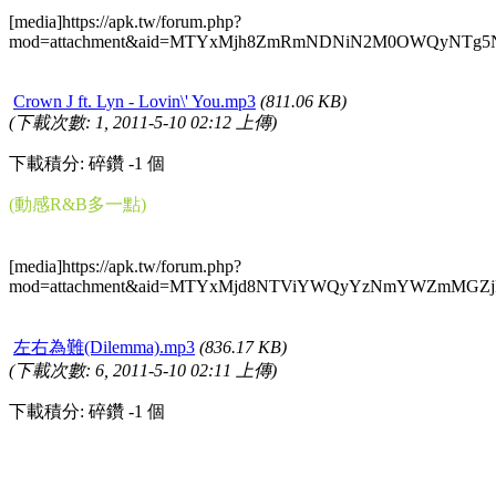
[media]https://apk.tw/forum.php?
mod=attachment&aid=MTYxMjh8ZmRmNDNiN2M0OWQyNTg5Nj
Crown J ft. Lyn - Lovin\' You.mp3
(811.06 KB)
(下載次數: 1, 2011-5-10 02:12 上傳)
下載積分: 碎鑽 -1 個
(動感R&B多一點)
[media]https://apk.tw/forum.php?
mod=attachment&aid=MTYxMjd8NTViYWQyYzNmYWZmMGZjM
左右為難(Dilemma).mp3
(836.17 KB)
(下載次數: 6, 2011-5-10 02:11 上傳)
下載積分: 碎鑽 -1 個