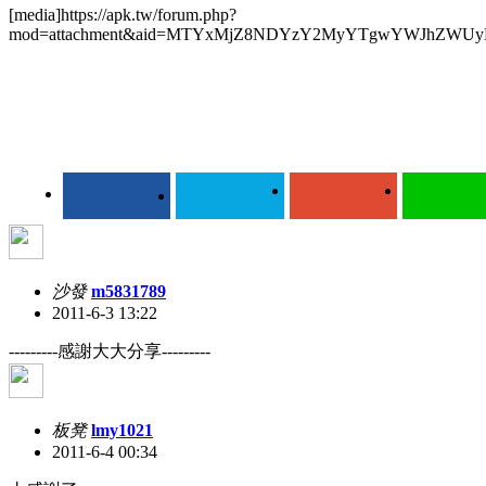
[media]https://apk.tw/forum.php?
mod=attachment&aid=MTYxMjZ8NDYzY2MyYTgwYWJhZWUyN
沙發
m5831789
2011-6-3 13:22
---------感謝大大分享---------
板凳
lmy1021
2011-6-4 00:34