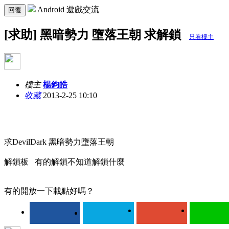
Android 遊戲交流
回覆
[求助] 黑暗勢力 墮落王朝 求解鎖
只看樓主
樓主
楊鈞皓
收藏
2013-2-25 10:10
求DevilDark 黑暗勢力墮落王朝
解鎖板 有的解鎖不知道解鎖什麼
有的開放一下載點好嗎？