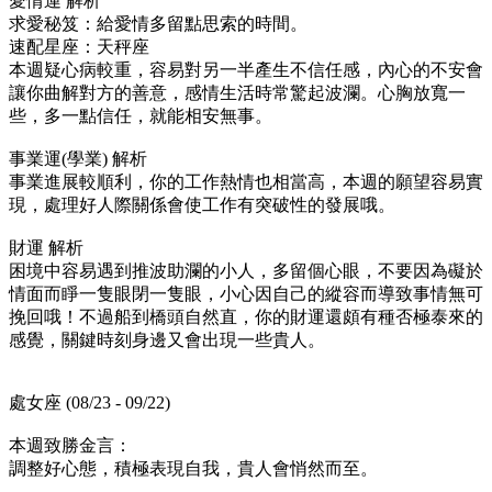
愛情運 解析
求愛秘笈：給愛情多留點思索的時間。
速配星座：天秤座
本週疑心病較重，容易對另一半產生不信任感，內心的不安會
讓你曲解對方的善意，感情生活時常驚起波瀾。心胸放寬一
些，多一點信任，就能相安無事。
事業運(學業) 解析
事業進展較順利，你的工作熱情也相當高，本週的願望容易實
現，處理好人際關係會使工作有突破性的發展哦。
財運 解析
困境中容易遇到推波助瀾的小人，多留個心眼，不要因為礙於
情面而睜一隻眼閉一隻眼，小心因自己的縱容而導致事情無可
挽回哦！不過船到橋頭自然直，你的財運還頗有種否極泰來的
感覺，關鍵時刻身邊又會出現一些貴人。
處女座 (08/23 - 09/22)
本週致勝金言：
調整好心態，積極表現自我，貴人會悄然而至。