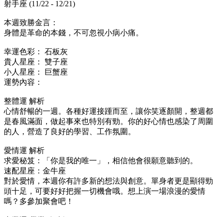
射手座 (11/22 - 12/21)
本週致勝金言：
身體是革命的本錢，不可忽視小病小痛。
幸運色彩： 石板灰
貴人星座： 雙子座
小人星座： 巨蟹座
運勢內容：
整體運 解析
心情舒暢的一週。各種好運接踵而至，讓你笑逐顏開，整週都
是春風滿面，做起事來也特別有勁。你的好心情也感染了周圍
的人，營造了良好的學習、工作氛圍。
愛情運 解析
求愛秘笈：「你是我的唯一」，相信他會很願意聽到的。
速配星座：金牛座
對於愛情，本週你有許多新的想法與創意。單身者更是顯得勁
頭十足，可要好好把握一切機會哦。想上演一場浪漫的愛情
嗎？多參加聚會吧！