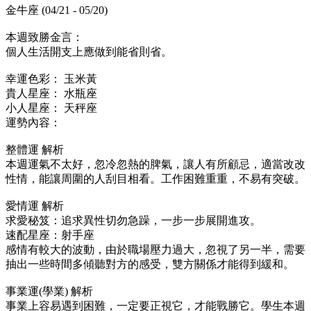
金牛座 (04/21 - 05/20)
本週致勝金言：
個人生活開支上應做到能省則省。
幸運色彩： 玉米黃
貴人星座： 水瓶座
小人星座： 天秤座
運勢內容：
整體運 解析
本週運氣不太好，忽冷忽熱的脾氣，讓人有所顧忌，適當改改
性情，能讓周圍的人刮目相看。工作困難重重，不易有突破。
愛情運 解析
求愛秘笈：追求異性切勿急躁，一步一步展開進攻。
速配星座：射手座
感情有較大的波動，由於職場壓力過大，忽視了另一半，需要
抽出一些時間多傾聽對方的感受，雙方關係才能得到緩和。
事業運(學業) 解析
事業上容易遇到困難，一定要正視它，才能戰勝它。學生本週