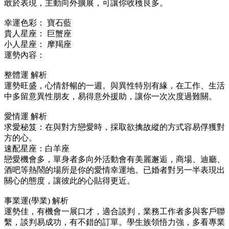
敢於表現，主動向外擴展，可讓你收穫良多。
幸運色彩： 寶石藍
貴人星座： 巨蟹座
小人星座： 摩羯座
運勢內容：
整體運 解析
運勢旺盛，心情舒暢的一週。與異性特別有緣，在工作、生活
中多留意異性朋友，易得意外援助，讓你一次次度過難關。
愛情運 解析
求愛秘笈：在與對方戀愛時，採取欲擒故縱的方式容易俘獲對
方的心。
速配星座：白羊座
戀愛機會多，單身者多向外活動會有美麗邂逅，商場、迪廳、
酒吧等熱鬧的場所是你的愛情幸運地。已婚者對另一半表現出
關心的態度，讓彼此的心貼得更近。
事業運(學業) 解析
運勢佳，有機會一展口才，適合談判，業務工作者多與客戶聯
繫，談判易成功，有不錯的訂單。學生族領悟力強，多看專業