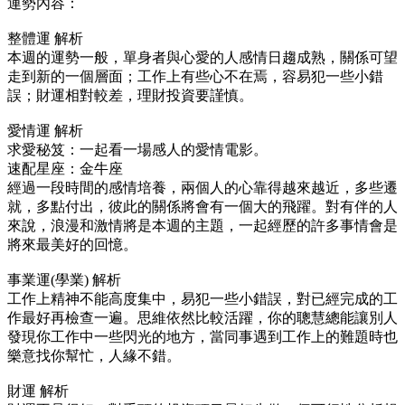
運勢內容：
整體運 解析
本週的運勢一般，單身者與心愛的人感情日趨成熟，關係可望
走到新的一個層面；工作上有些心不在焉，容易犯一些小錯
誤；財運相對較差，理財投資要謹慎。
愛情運 解析
求愛秘笈：一起看一場感人的愛情電影。
速配星座：金牛座
經過一段時間的感情培養，兩個人的心靠得越來越近，多些遷
就，多點付出，彼此的關係將會有一個大的飛躍。對有伴的人
來說，浪漫和激情將是本週的主題，一起經歷的許多事情會是
將來最美好的回憶。
事業運(學業) 解析
工作上精神不能高度集中，易犯一些小錯誤，對已經完成的工
作最好再檢查一遍。思維依然比較活躍，你的聰慧總能讓別人
發現你工作中一些閃光的地方，當同事遇到工作上的難題時也
樂意找你幫忙，人緣不錯。
財運 解析