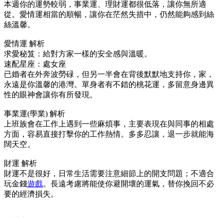
本週你的運勢較弱，事業運、理財運都很低落，讓你無所適
從。愛情運相當的順暢，讓你在茫然失措中，仍然能夠感到絲
絲溫馨。
愛情運 解析
求愛秘笈：給對方家一樣的安全感與溫暖。
速配星座：處女座
已婚者在外奔波勞碌，但另一半會在背後默默地支持你，家，
永遠是你溫馨的港灣。單身者有不錯的桃花運，多留意身邊異
性的眼神會讓你有所發現。
事業運(學業) 解析
上班族會在工作上遇到一些麻煩事，主要表現在與同事的相處
方面，容易直接打擊你的工作熱情。多多忍讓，退一步就能海
闊天空。
財運 解析
財運不是很好，日常生活需要注意細節上的開支問題；不適合
玩金錢
遊戲
。長遠考慮將能使你避開壞的運氣，替你挽回不必
要的經濟損失。