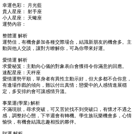
幸運色彩： 月光藍
貴人星座： 射手座
小人星座： 天蠍座
運勢內容：
整體運 解析
運勢佳，有機會參加各種交際場合，結識新朋友的機會多。主
動與他人交談，讓對方瞭解你，可為你帶來好運。
愛情運 解析
求愛秘笈：主動向心儀的對象表白會獲得令你滿意的回應。
速配星座：天秤座
愛情運勢平順，單身者有異性主動示好，但大多都不合你意，
有逢場作戲的傾向，難以付出真情；戀愛中的人感情進展穩
定，多安排約會可讓感情升溫。
事業運(學業) 解析
不滿現狀，尋求突破，可又苦於找不到突破口，有懷才不遇之
感，調整好心態，下半週會有轉機。學生族玩樂機會多，心情
愉快，有機會結識志趣相投的夥伴。
財運 解析