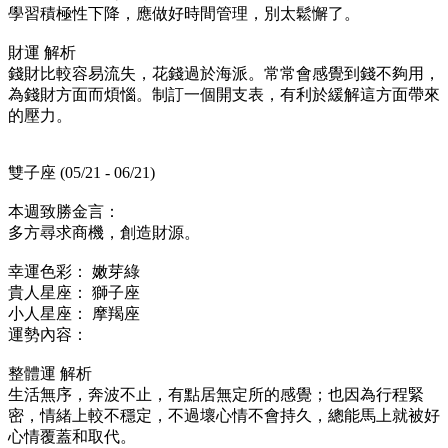
學習積極性下降，應做好時間管理，別太鬆懈了。
財運 解析
錢財比較容易流失，花錢過於海派。常常會感覺到錢不夠用，
為錢財方面而煩惱。制訂一個開支表，有利於緩解這方面帶來
的壓力。
雙子座 (05/21 - 06/21)
本週致勝金言：
多方尋求商機，創造財源。
幸運色彩： 嫩芽綠
貴人星座： 獅子座
小人星座： 摩羯座
運勢內容：
整體運 解析
生活無序，奔波不止，有點居無定所的感覺；也因為行程緊
密，情緒上較不穩定，不過壞心情不會持久，總能馬上就被好
心情覆蓋和取代。