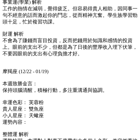
事業運(學業) 解析
工作的熱情在減弱，覺得疲乏。但容易得貴人相助，因同事一
句不經意的話而激起你的鬥志，從而精神亢奮。學生族學習勁
頭十足，忙於複習功課。
財運 解析
不會為了賺錢而盲目投資，反而把錢用於知識和感情的投資
上。眼前的支出不少，但都是為了日後的豐厚收入埋下伏筆，
不要因眼前的支出有心理負擔才好。
摩羯座 (12/22 - 01/19)
本週致勝金言：
保持頭腦清醒，積極行動，多注重溝通與協調。
幸運色彩： 芙蓉粉
貴人星座： 雙魚座
小人星座： 天蠍座
運勢內容：
整體運 解析