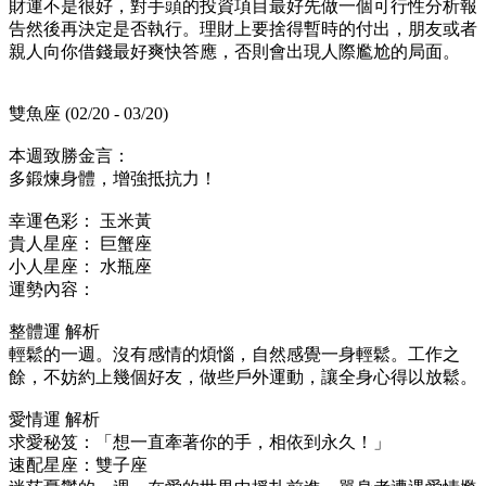
財運不是很好，對手頭的投資項目最好先做一個可行性分析報
告然後再決定是否執行。理財上要捨得暫時的付出，朋友或者
親人向你借錢最好爽快答應，否則會出現人際尷尬的局面。
雙魚座 (02/20 - 03/20)
本週致勝金言：
多鍛煉身體，增強抵抗力！
幸運色彩： 玉米黃
貴人星座： 巨蟹座
小人星座： 水瓶座
運勢內容：
整體運 解析
輕鬆的一週。沒有感情的煩惱，自然感覺一身輕鬆。工作之
餘，不妨約上幾個好友，做些戶外運動，讓全身心得以放鬆。
愛情運 解析
求愛秘笈：「想一直牽著你的手，相依到永久！」
速配星座：雙子座