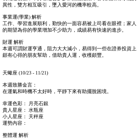
異性，雙方相互吸引，墜入愛河的機率較高。
事業運(學業) 解析
工作、學習進展順利，勤快的一面容易被上司看在眼裡；家人
的期望為你的學業增加不少助力，成績易有快速的進步。
財運 解析
本週可謂財運亨通，阻力大大減小，易得到一些在證券投資上
頗有心得的朋友幫助，借助貴人運，收穫頗豐。
天蠍座 (10/23 - 11/21)
本週致勝金言：
在運氣和時機不太好時，平靜下來有助擺脫困境。
幸運色彩： 月亮石銀
貴人星座： 水瓶座
小人星座： 天秤座
運勢內容：
整體運 解析