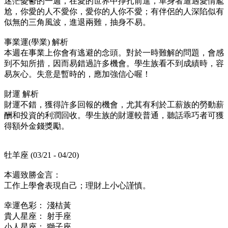
迷茫憂鬱的一週，在愛的世界中掙扎前進，單身者遭遇愛情尷
尬，你愛的人不愛你，愛你的人你不愛；有伴侶的人深陷似有
似無的三角風波，進退兩難，抽身不易。
事業運(學業) 解析
本週在事業上你會有逃避的念頭。對於一時難解的問題，會感
到不知所措，因而易錯過許多機會。學生族看不到成績時，容
易灰心。失意是暫時的，應加強信心喔！
財運 解析
財運不錯，獲得許多回報的機會，尤其有利於工薪族的勞動薪
酬和投資的利潤回收。學生族的財運較普通，聽話乖巧者可獲
得額外金錢獎勵。
牡羊座 (03/21 - 04/20)
本週致勝金言：
工作上學會表現自己；理財上小心謹慎。
幸運色彩： 淺桔黃
貴人星座： 射手座
小人星座： 獅子座