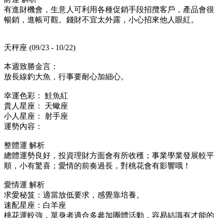
有進財機會，生意人可利用各種促銷手段招攬客戶，產品會很
暢銷，進帳可觀。錢財不宜太外露，小心招來他人眼紅。
天秤座 (09/23 - 10/22)
本週致勝金言：
放長線釣大魚，行事要耐心加細心。
幸運色彩： 鮭魚紅
貴人星座： 天蠍座
小人星座： 射手座
運勢內容：
整體運 解析
總體運勢良好，投資理財方面會有所收穫；事業學業發展較平
順，小有驚喜；愛情的前奏過長，對桃花會有影響哦！
愛情運 解析
求愛秘笈：適當放低要求，感覺靠培養。
速配星座：白羊座
桃花運較強，單身者適合多參加團體活動，容易結識有才能的