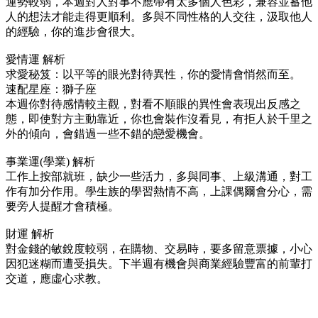
運勢較弱，本週對人對事不應帶有太多個人色彩，兼容並蓄他
人的想法才能走得更順利。多與不同性格的人交往，汲取他人
的經驗，你的進步會很大。
愛情運 解析
求愛秘笈：以平等的眼光對待異性，你的愛情會悄然而至。
速配星座：獅子座
本週你對待感情較主觀，對看不順眼的異性會表現出反感之
態，即使對方主動靠近，你也會裝作沒看見，有拒人於千里之
外的傾向，會錯過一些不錯的戀愛機會。
事業運(學業) 解析
工作上按部就班，缺少一些活力，多與同事、上級溝通，對工
作有加分作用。學生族的學習熱情不高，上課偶爾會分心，需
要旁人提醒才會積極。
財運 解析
對金錢的敏銳度較弱，在購物、交易時，要多留意票據，小心
因犯迷糊而遭受損失。下半週有機會與商業經驗豐富的前輩打
交道，應虛心求教。