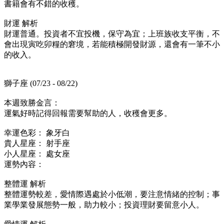
書籍會有不錯的收穫。
財運 解析
財運普通。投資者不宜投機，保守為宜；上班族收支平衡，不
會出現寅吃卯糧的窘境，若能積極開發財源，還會有一筆不小
的收入。
獅子座 (07/23 - 08/22)
本週致勝金言：
運氣好時記得回報需要幫助的人，收穫會更多。
幸運色彩： 象牙白
貴人星座： 射手座
小人星座： 處女座
運勢內容：
整體運 解析
整體運勢較差，愛情際遇處於小低潮，要注意情緒的控制；事
業學業發展態勢一般，助力較小；投資理財要留意小人。