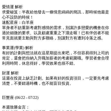
愛情運 解析
求愛秘笈：半夜給他發去一條情意綿綿的簡訊，那時候他最是
心不設防的時候！
速配星座：白羊座
單身者不妨重新考慮對感情的需求，別讓許多戀愛的機會在你
過於細微的要求、以及顧慮重重之下溜走喔！已有伴侶者不能
常見面就要主動與對方多聯絡，別讓對方有遭到冷落之感。
事業運(學業) 解析
有好的計劃與想法就在這星期提出來吧，不但容易得到上司的
肯定，還會把你納入升職加薪者的考慮範圍哦。學習者會合理
利用時間，休息得好，學習效果也很不錯。
財運 解析
這週在投資上缺乏計劃。如果有好的投資項目，一定要先考慮
清楚，不要錯過時機，也不能盲目投資。
巨蟹座 (06/22 - 07/22)
本週致勝金言：