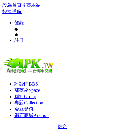
設為首頁
收藏本站
快捷導航
登錄
◆
◆
註冊
討論區
BBS
部落格
Space
群組
Group
專題
Collection
金豆儲值
鑽石商城
Auction
綜合