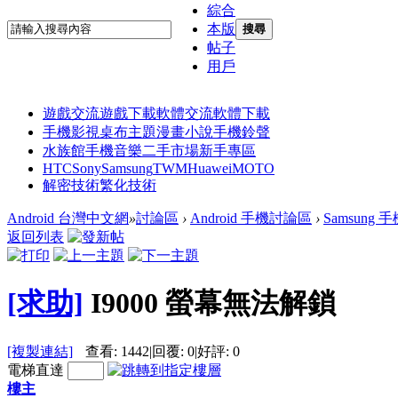
綜合
本版
搜尋
帖子
用戶
遊戲交流
遊戲下載
軟體交流
軟體下載
手機影視
桌布主題
漫畫小說
手機鈴聲
水族館
手機音樂
二手市場
新手專區
HTC
Sony
Samsung
TWM
Huawei
MOTO
解密技術
繁化技術
Android 台灣中文網
»
討論區
›
Android 手機討論區
›
Samsung
返回列表
[求助]
I9000 螢幕無法解鎖
[複製連結]
查看:
1442
|
回覆:
0
|
好評:
0
電梯直達
樓主