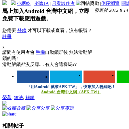
小柄乾
|
收聽TA
|
只看該作者
|
倒序瀏覽
|
閱
發表於 2012-8-14 
馬上加入Android 台灣中文網，立即
免費下載應用遊戲。
您需要
登錄
才可以下載或查看，沒有帳號？
註冊
x
請問有使用者會
手機
自動鎖屏後 無法滑動解
鎖的嗎?
滑動解鎖都沒反應.... 有人會這樣嗎??
「用Android 就來APK.TW」，快來加入粉絲吧！
Android 台灣中文網（APK.TW）
螢幕
,
無法
,
解鎖
收藏
分享
專題
相關帖子