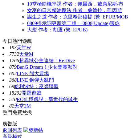
10堂極簡概率課 作者：佩爾西．戴康尼斯/布
女巫的日常精油魔法 作者：桑德拉．凱因斯
謀生之道 作者：克里希那穆提 (繁_EPUB/MOB
0809提示詞更新第二版----0808(Update)讓你
大裂 作者：胡遷 (繁_EPUB)
今日熱門遊戲
193
天堂W
7732
天堂M
1766
超異域公主連結！Re:Dive
879
BanG Dream！少女樂團派對
602
LINE 熊大農場
368
LINE 鋼彈大亂鬥
69
哈利波特：巫師聯盟
15202
開羅遊戲
510
RO仙境傳説：新世代的誕生
82
天堂2M
熱門免費兌換
廣告版
返回列表
高級模式