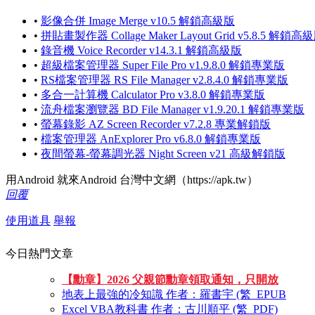
•
影像合併 Image Merge v10.5 解鎖高級版
•
拼貼畫製作器 Collage Maker Layout Grid v5.8.5 解鎖高
•
錄音機 Voice Recorder v14.3.1 解鎖高級版
•
超級檔案管理器 Super File Pro v1.9.8.0 解鎖專業版
•
RS檔案管理器 RS File Manager v2.8.4.0 解鎖專業版
•
多合一計算機 Calculator Pro v3.8.0 解鎖專業版
•
流舟檔案瀏覽器 BD File Manager v1.9.20.1 解鎖專業版
•
螢幕錄影 AZ Screen Recorder v7.2.8 專業解鎖版
•
檔案管理器 AnExplorer Pro v6.8.0 解鎖專業版
•
夜間螢幕-螢幕調光器 Night Screen v21 高級解鎖版
用Android 就來Android 台灣中文網（https://apk.tw）
回覆
使用道具
舉報
今日熱門文章
【勳章】2026 父親節勳章領取通知，只開放
地表上最強的冷知識 作者：羅書宇 (繁_EPUB
Excel VBA教科書 作者：古川順平 (繁_PDF)