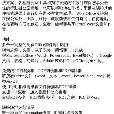
決方案。各種辦公室工具和獨特直覺的UI設計確保您享受最
佳的行動辦公室體驗。您可以輕鬆地在手機，平板電腦和其他
便攜式設備上進行所有辦公室文字處理。 WPS Office允許您
在辦公室外，上課，旅行，就寢前或在任何時間，任何地點，
在需要時方便地創建，查看，編輯和共享Office Word文檔和作
業。
功能：
多合一完整的免費Office套件應用程序
與備忘錄，文檔，電子表格，簡報和PDF集成
與Microsoft Office（Word，PowerPoint，Excel和Txt），Google
文檔，表格，幻燈片，Adobe PDF和OpenOffice完全相容。
免費的PDF轉換器，PDF閱讀器和PDF編輯器
將所有Office文件（word，文本，excel，PowerPoint，doc）轉
換為PDF
使用行動相機將紙質文件掃描為PDF /圖像
支援PDF查看，加入書籤和批次查看
支援PDF簽名，PDF擷取/拆分，PDF合併，PDF到Word
隨時隨地進行演示
數十種新的Presentation佈局，動畫和過渡效果