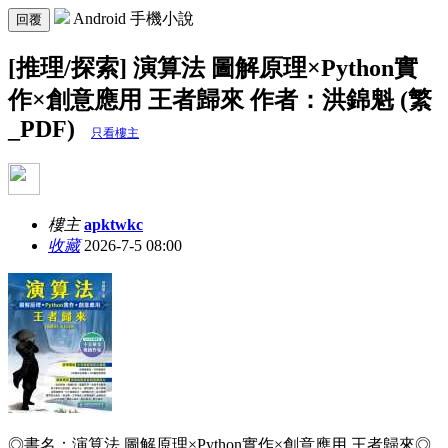
Android 手機小說
回覆
[推理/探索] 演算法 圖解原理×Python實
作×創意應用 王者歸來 作者：洪錦魁 (繁
_PDF)
只看樓主
樓主
apktwkc
收藏
2026-7-5 08:00
◎書名：
演算法 圖解原理×Python實作×創意應用 王者歸來
◎