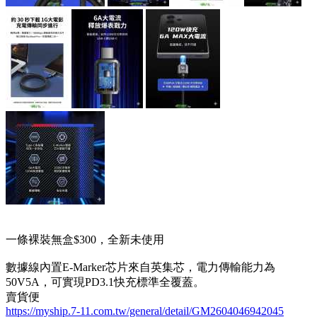
一條裸裝無盒$300，全新未使用
數據線內置E-Marker芯片來自英集芯，電力傳輸能力為
50V5A，可實現PD3.1快充標準全覆蓋。
賣貨便
https://myship.7-11.com.tw/general/detail/GM2604046942045