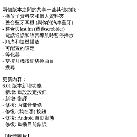
兩個版本之間的共享一些其他功能：
- 播放子資料夾和個人資料夾
- 整合藍牙耳機 (與你的汽車藍牙)
- 整合與last.fm (透過scrobbler)
- 電話通話和語言導航時暫停播放
- 順序和隨機播放
- 可配置的設定
- 等化器
- 雙按耳機按鈕切換曲目
- 搜尋
更新內容：
6.01 版本新增功能
- 新增: 重設設定按鈕
- 新增: 翻譯
- 修復: 內部音量條
- 修復: (我在哪) 按鈕
- 修復: Android 自動狀態
- 修復: 重播目前錯誤
【軟體圖片】