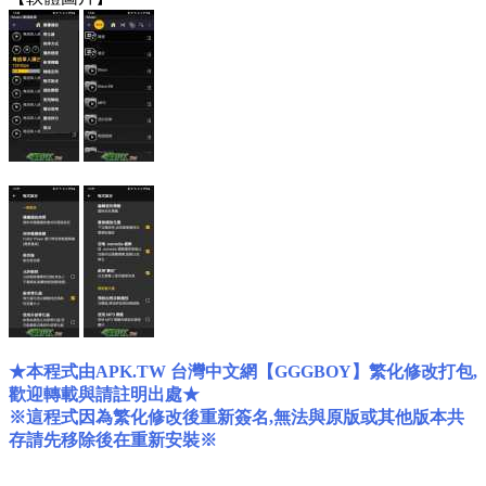
★本程式由APK.TW 台灣中文網【GGGBOY】繁化修改打包,
歡迎轉載與請註明出處★
※這程式因為繁化修改後重新簽名,無法與原版或其他版本共
存請先移除後在重新安裝※