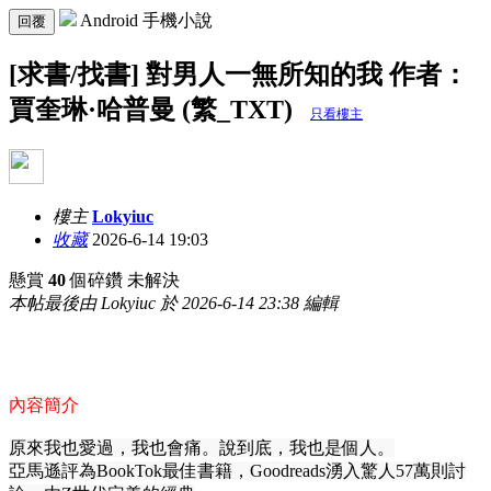
Android 手機小說
回覆
[求書/找書] 對男人一無所知的我 作者：
賈奎琳·哈普曼 (繁_TXT)
只看樓主
樓主
Lokyiuc
收藏
2026-6-14 19:03
懸賞
40
個碎鑽
未解決
本帖最後由 Lokyiuc 於 2026-6-14 23:38 編輯
內容簡介
原來我也愛過，我也會痛。說到底，我也是個人。
亞馬遜評為BookTok最佳書籍，Goodreads湧入驚人57萬則討