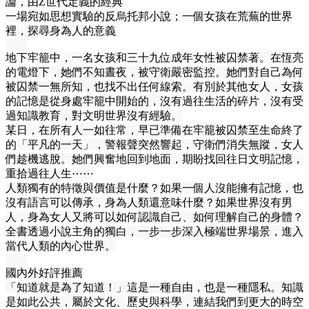
論，由Z世代定義的經典
一場宛如思想實驗的反烏托邦小說；一個女孩在荒蕪的世界
裡，探尋身為人的意義
地下牢籠中，一名女孩和三十九位成年女性被囚禁著。在恆亮
的電燈下，她們不知晝夜，被守衛嚴密監控。她們對自己為何
被囚禁一無所知，也找不出任何線索。有別於其他女人，女孩
的記憶是從身處牢籠中開始的，沒有過往生活的碎片，沒有受
過知識教育，對文明世界沒有經驗。
某日，在所有人一如往常，早已準備在牢籠被囚禁至生命終了
的「平凡的一天」，警報聲突然響起，守衛們消失無蹤，女人
們趁機逃脫。她們興奮地回到地面，期盼找回往日文明記憶，
重拾過往人生⋯⋯
人類獨有的特徵與價值是什麼？如果一個人沒能擁有記憶，也
沒有語言可以傳承，身為人類還意味什麼？如果世界沒有男
人，身為女人又將可以如何認識自己、如何理解自己的身體？
全書透過小說主角的獨白，一步一步深入極端世界場景，進入
當代人類的內心世界。
國內外好評推薦
「知道就是為了知道！」這是一種自由，也是一種隱私。知識
是如此公共，屬於文化、歷史與科學，連結我們到更大的時空