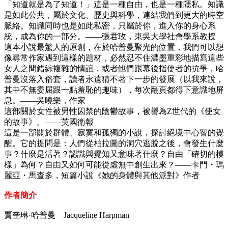
「知道就是為了知道！」這是一種自由，也是一種隱私。知識
是如此公共，屬於文化、歷史與科學，連結我們到更大的時空
脈絡。知識同時也是如此私密，只屬於你，進入你的身心系
統，成為你的一部分。——張君玫，東吳大學社會學系教授
這本小說最驚人的原創，在於哈普曼聚光的位置，我們可以想
像尋常作家遇到這樣的題材，必然忍不住濃墨重彩地描寫這些
女人之間錯綜複雜的情誼，或者他們跟幕後指使者的抗爭，哈
普曼沒落入俗套，讀者永遠猜不著下一步的發展（以我來說，
其中不無委屈跟一點羞恥的趣味），每次翻頁都得下意識地屏
息。——吳曉樂，作家
這部關於女性被男性囚禁的陰鬱故事，被譽為Z世代的《使女
的故事》。——英國衛報
這是一部關於群體、寂寞和孤獨的小說，探討絕境中心智的覺
醒。它的提問是：人們從柏拉圖的洞穴逃脫之後，會發生什麼
事？什麼是活著？認識與覺知又意味著什麼？自由「確切的模
樣」為何？自由又如何可能從虛無中創生出來？——卡門・瑪
麗亞・馬查多，短篇小說《她的身體與其他派對》作者
作者簡介
賈奎琳·哈普曼 Jacqueline Harpman