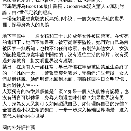
原來我也愛過，我也會痛。說到底，我也是個人。
亞馬遜評為BookTok最佳書籍，Goodreads湧入驚人57萬則討
論，由Z世代定義的經典
一場宛如思想實驗的反烏托邦小說；一個女孩在荒蕪的世界
裡，探尋身為人的意義
地下牢籠中，一名女孩和三十九位成年女性被囚禁著。在恆亮
的電燈下，她們不知晝夜，被守衛嚴密監控。她們對自己為何
被囚禁一無所知，也找不出任何線索。有別於其他女人，女孩
的記憶是從身處牢籠中開始的，沒有過往生活的碎片，沒有受
過知識教育，對文明世界沒有經驗。
某日，在所有人一如往常，早已準備在牢籠被囚禁至生命終了
的「平凡的一天」，警報聲突然響起，守衛們消失無蹤，女人
們趁機逃脫。她們興奮地回到地面，期盼找回往日文明記憶，
重拾過往人生⋯⋯
人類獨有的特徵與價值是什麼？如果一個人沒能擁有記憶，也
沒有語言可以傳承，身為人類還意味什麼？如果世界沒有男
人，身為女人又將可以如何認識自己、如何理解自己的身體？
全書透過小說主角的獨白，一步一步深入極端世界場景，進入
當代人類的內心世界。
國內外好評推薦