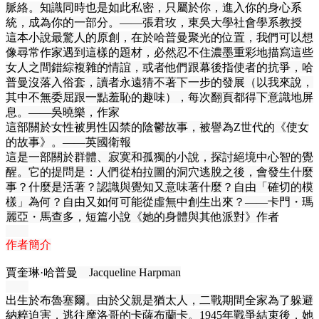
脈絡。知識同時也是如此私密，只屬於你，進入你的身心系
統，成為你的一部分。——張君玫，東吳大學社會學系教授
這本小說最驚人的原創，在於哈普曼聚光的位置，我們可以想
像尋常作家遇到這樣的題材，必然忍不住濃墨重彩地描寫這些
女人之間錯綜複雜的情誼，或者他們跟幕後指使者的抗爭，哈
普曼沒落入俗套，讀者永遠猜不著下一步的發展（以我來說，
其中不無委屈跟一點羞恥的趣味），每次翻頁都得下意識地屏
息。——吳曉樂，作家
這部關於女性被男性囚禁的陰鬱故事，被譽為Z世代的《使女
的故事》。——英國衛報
這是一部關於群體、寂寞和孤獨的小說，探討絕境中心智的覺
醒。它的提問是：人們從柏拉圖的洞穴逃脫之後，會發生什麼
事？什麼是活著？認識與覺知又意味著什麼？自由「確切的模
樣」為何？自由又如何可能從虛無中創生出來？——卡門・瑪
麗亞・馬查多，短篇小說《她的身體與其他派對》作者
作者簡介
賈奎琳·哈普曼 Jacqueline Harpman
出生於布魯塞爾。由於父親是猶太人，二戰期間全家為了躲避
納粹迫害，逃往摩洛哥的卡薩布蘭卡。1945年戰爭結束後，她