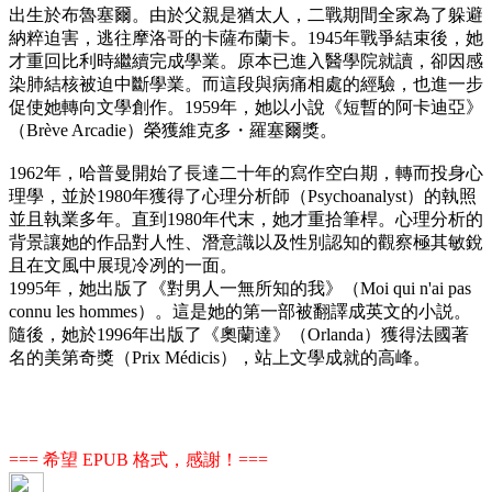
出生於布魯塞爾。由於父親是猶太人，二戰期間全家為了躲避
納粹迫害，逃往摩洛哥的卡薩布蘭卡。1945年戰爭結束後，她
才重回比利時繼續完成學業。原本已進入醫學院就讀，卻因感
染肺結核被迫中斷學業。而這段與病痛相處的經驗，也進一步
促使她轉向文學創作。1959年，她以小說《短暫的阿卡迪亞》
（Brève Arcadie）榮獲維克多・羅塞爾獎。
1962年，哈普曼開始了長達二十年的寫作空白期，轉而投身心
理學，並於1980年獲得了心理分析師（Psychoanalyst）的執照
並且執業多年。直到1980年代末，她才重拾筆桿。心理分析的
背景讓她的作品對人性、潛意識以及性別認知的觀察極其敏銳
且在文風中展現冷冽的一面。
1995年，她出版了《對男人一無所知的我》（Moi qui n'ai pas
connu les hommes）。這是她的第一部被翻譯成英文的小説。
隨後，她於1996年出版了《奧蘭達》（Orlanda）獲得法國著
名的美第奇獎（Prix Médicis），站上文學成就的高峰。
=== 希望 EPUB 格式，感謝！===