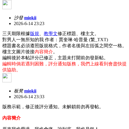
沙發
miokii
2026-6-14 23:23
三天期限根據
版規
、
教學文
修正標題、樓主文。
對男人一無所知的我 作者：賈奎琳·哈普曼 (繁_TXT)
標題書名必須遵照版規格式，作者名後與左括弧之間空一格。
樓主文圖片後接
內容簡介
。
編輯後於本帖評分已修正，主題未打開前勿發新帖。
編輯時倘若遇到困難，評分通知版務，我們上線看到會盡快提
供協助。
板凳
miokii
2026-6-14 23:33
版務示範，修正後評分通知。未解鎖前勿再發帖。
內容簡介