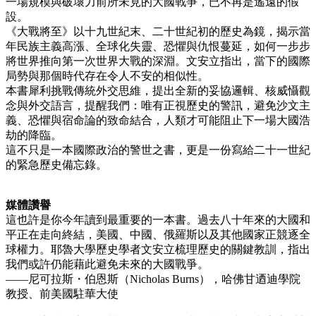
一場規模與破壞力前所未見的大國戰爭，已不再是遙遠的假
設。
《大戰將至》以十九世紀末、二十世紀初的歷史為鏡，揭示當
年民族主義高漲、全球化失靈、恐懼與仇恨蔓延，如何一步步
將世界推向第一次世界大戰的深淵。文安立指出，當下的國際
局勢與那個時代存在令人不安的相似性。
本書犀利挑戰傳統外交思維，提出全新的妥協邏輯、核威懾觀
念與外交語言，提醒我們：唯有正視歷史的警訊，避免沙文主
義、恐懼與宿命論的致命結合，人類才可能阻止下一場大國浩
劫的降臨。
這不只是一本國際政治的警世之書，更是一份寫給二十一世紀
的緊急歷史備忘錄。
媒體讚譽
這也許是你今年讀到最重要的一本書。過去八十年來的大國和
平正在走向終結，美國、中國、俄羅斯以及其他國家正競逐全
球權力。耶魯大學歷史學者文安立梳理歷史的關鍵教訓，指出
我們或許仍能藉此避免未來的大國戰爭。
——尼可拉斯・伯恩斯（Nicholas Burns），哈佛甘迺迪學院
教授、前美國駐華大使