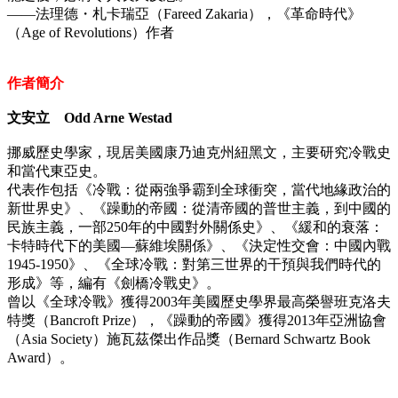
——法理德・札卡瑞亞（Fareed Zakaria），《革命時代》
（Age of Revolutions）作者
作者簡介
文安立 Odd Arne Westad
挪威歷史學家，現居美國康乃迪克州紐黑文，主要研究冷戰史
和當代東亞史。
代表作包括《冷戰：從兩強爭霸到全球衝突，當代地緣政治的
新世界史》、《躁動的帝國：從清帝國的普世主義，到中國的
民族主義，一部250年的中國對外關係史》、《緩和的衰落：
卡特時代下的美國—蘇維埃關係》、《決定性交會：中國內戰
1945-1950》、《全球冷戰：對第三世界的干預與我們時代的
形成》等，編有《劍橋冷戰史》。
曾以《全球冷戰》獲得2003年美國歷史學界最高榮譽班克洛夫
特獎（Bancroft Prize），《躁動的帝國》獲得2013年亞洲協會
（Asia Society）施瓦茲傑出作品獎（Bernard Schwartz Book
Award）。