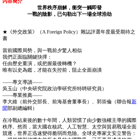
內容簡介
世界秩序崩解，衝突一觸即發
一戰的陰影，已勾勒出下一場全球浩劫
★《外交政策》（A Foreign Policy）雜誌評選年度最受期待之
書
當前國際局勢，與一戰前夕驚人相似
我們正面臨關鍵抉擇：
任由歷史重演，或把握最後轉機？
唯有以史為鑑，才能在失控前，阻止全面崩潰
——專文導讀——
吳玉山（中央研究院政治學研究所特聘研究員）
——專業推薦——
李大維（前外交部長、前海基會董事長）、郭崇倫（聯合報
新
聞
部副總編輯）
在冷戰結束後的數十年間，人類習慣了由少數強權主導的國際
秩序。然而，當大國在核武、人工智慧、太空與貿易戰場全面
競逐，世界正迅速變得脆弱而危險。全球史專家文安立警告：