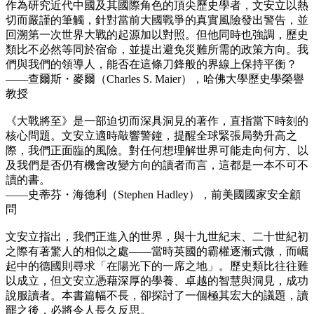
作為研究近代中國及其國際角色的頂尖歷史學者，文安立以熱
切而嚴謹的筆觸，針對當前大國戰爭的真實風險發出警告，並
回溯第一次世界大戰的起源加以對照。但他同時也強調，歷史
類比不必然等同於宿命，並提出避免災難所需的政策方向。我
們與我們的領導人，能否在這條刀鋒般的界線上保持平衡？
——查爾斯・麥爾（Charles S. Maier），哈佛大學歷史學榮譽
教授
《大戰將至》是一部迫切而深具洞見的著作，直指當下時刻的
核心問題。文安立適時敲響警鐘，提醒全球緊張局勢升高之
際，我們正面臨的風險。對任何想理解世界可能走向何方、以
及我們是否仍有機會改變方向的讀者而言，這都是一本不可不
讀的書。
——史蒂芬・海德利（Stephen Hadley），前美國國家安全顧
問
文安立指出，我們正進入的世界，與十九世紀末、二十世紀初
之際有著驚人的相似之處——當時英國的霸權逐漸式微，而崛
起中的德國則尋求「在陽光下的一席之地」。歷史類比往往難
以成立，但文安立憑藉深厚的學養、卓越的智慧與洞見，成功
說服讀者。本書篇幅不長，卻探討了一個極其宏大的議題，讀
罷之後，必將令人長久反思。