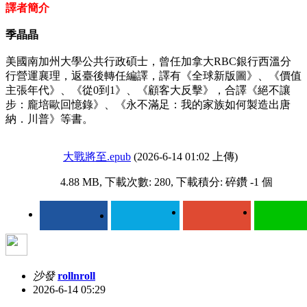
譯者簡介
季晶晶
美國南加州大學公共行政碩士，曾任加拿大RBC銀行西溫分
行營運襄理，返臺後轉任編譯，譯有《全球新版圖》、《價值
主張年代》、《從0到1》、《顧客大反擊》，合譯《絕不讓
步：龐培歐回憶錄》、《永不滿足：我的家族如何製造出唐
納．川普》等書。
大戰將至.epub
(2026-6-14 01:02 上傳)
4.88 MB, 下載次數: 280, 下載積分: 碎鑽 -1 個
沙發
rollnroll
2026-6-14 05:29