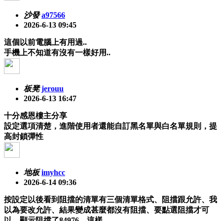
沙發
a97566
2026-6-13 09:45
這個以前電腦上有用過..
手機上不知道有沒有一樣好用..
板凳
jerouu
2026-6-13 16:47
十分感恩樓主分享
設定選項清楚，進階使用者還能自訂黑名單與白名單規則，提
高封鎖彈性
地板
imyhcc
2026-6-14 09:36
按設定以後看到阻擋的清單有三個清單格式、阻擋跟允許、我
以為要改允許、結果變成甚麼都沒有阻擋、要點選阻擋才可
以、顯示阻擋了84976、這樣