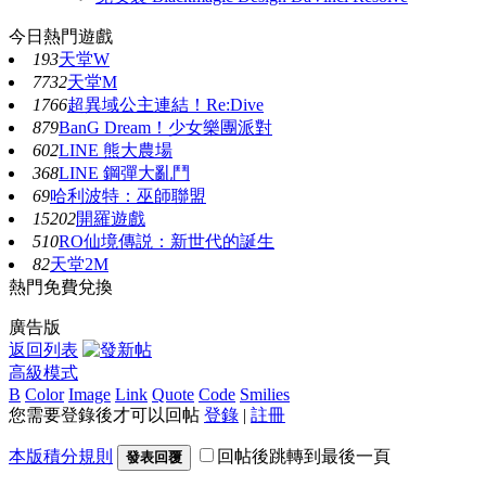
今日熱門遊戲
193
天堂W
7732
天堂M
1766
超異域公主連結！Re:Dive
879
BanG Dream！少女樂團派對
602
LINE 熊大農場
368
LINE 鋼彈大亂鬥
69
哈利波特：巫師聯盟
15202
開羅遊戲
510
RO仙境傳説：新世代的誕生
82
天堂2M
熱門免費兌換
廣告版
返回列表
高級模式
B
Color
Image
Link
Quote
Code
Smilies
您需要登錄後才可以回帖
登錄
|
註冊
本版積分規則
回帖後跳轉到最後一頁
發表回覆