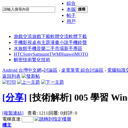
綜合
本版
搜尋
帖子
用戶
遊戲交流
遊戲下載
軟體交流
軟體下載
手機影視
桌布主題
漫畫小說
手機鈴聲
水族館
手機音樂
二手市場
新手專區
HTC
Sony
Samsung
TWM
Huawei
MOTO
解密技術
繁化技術
Android 台灣中文網
»
討論區
›
桌電筆電 綜合討論區
›
電腦知識
返回列表
[分享]
[技術解析] 005 學習 Win
[複製連結]
查看:
1211
|
回覆:
0
|
好評:
0
電梯直達
樓主