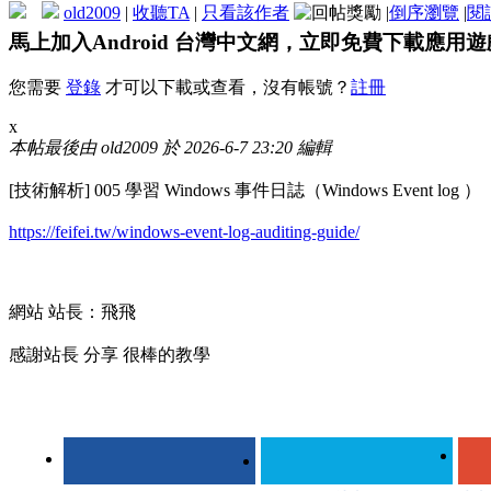
old2009
|
收聽TA
|
只看該作者
|
倒序瀏覽
|
閱
馬上加入Android 台灣中文網，立即免費下載應用
您需要
登錄
才可以下載或查看，沒有帳號？
註冊
x
本帖最後由 old2009 於 2026-6-7 23:20 編輯
[技術解析] 005 學習 Windows 事件日誌（Windows Event log ）
https://feifei.tw/windows-event-log-auditing-guide/
網站 站長：飛飛
感謝站長 分享 很棒的教學