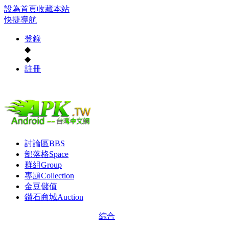
設為首頁
收藏本站
快捷導航
登錄
◆
◆
註冊
討論區
BBS
部落格
Space
群組
Group
專題
Collection
金豆儲值
鑽石商城
Auction
綜合