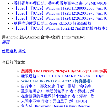
•
香料香草料理日誌／香料與香草百科全書 (542MB@PDF@KF/
•
【2026】【07.29】Windows 11 (26H1)28000.2608_7in1
•
【2026】【07.29】Windows 11 (25H2)26200.8973_7in1
•
【2026】【07.29】Windows 11 (24H2)26100.8973_7in1
•
糖尿病追蹤器日誌 mySugr v3.153.0 解鎖高級版
•
【2026】【07.30】Windows 10 22H2 7in1啟動版
用Android 就來Android 台灣中文網（https://apk.tw）
回覆
使用道具
舉報
今日熱門文章
奧德賽 The Odyssey 2026(WEB@MKV@1080P@英
極限返航 PROJECT HAIL MARY 2026(4K UHD@i
Wise Care 365 PRO v8.0.4.732（終身授權）
自行車：一部文化史 作者：漢斯．埃哈德．
重寫晚明史3：朝廷與黨爭 作者：樊樹志 (繁
在童話風的異世界開小酒館 作者：添蜜一匙
人間幸不幸 作者：元山里子 (繁_EPUB)
免安裝 Blackmagic Design DaVinci Resolve