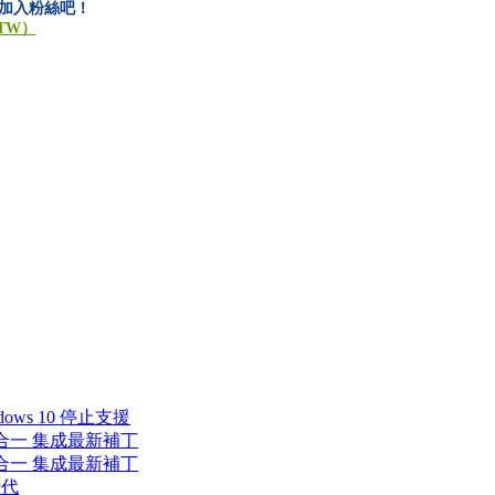
快來加入粉絲吧！
.TW）
dows 10 停止支援
多版本合一 集成最新補丁
多版本合一 集成最新補丁
時代