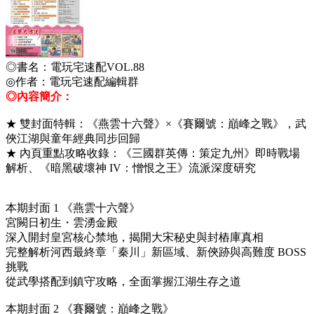
◎書名：電玩宅速配VOL.88
◎作者：電玩宅速配編輯群
◎內容簡介：
★ 雙封面特輯：《燕雲十六聲》×《賽爾號：巔峰之戰》，武
俠江湖與童年經典同步回歸
★ 內頁重點攻略收錄：《三國群英傳：策定九州》即時戰場
解析、《暗黑破壞神 IV：憎恨之王》流派深度研究
本期封面 1 《燕雲十六聲》
宮闕日初生・雲湧金殿
深入開封皇宮核心禁地，揭開大宋秘史與封樁庫真相
完整解析河西最終章「秦川」新區域、新俠跡與高難度 BOSS
挑戰
從武學搭配到鎮守攻略，全面掌握江湖生存之道
本期封面 2 《賽爾號：巔峰之戰》