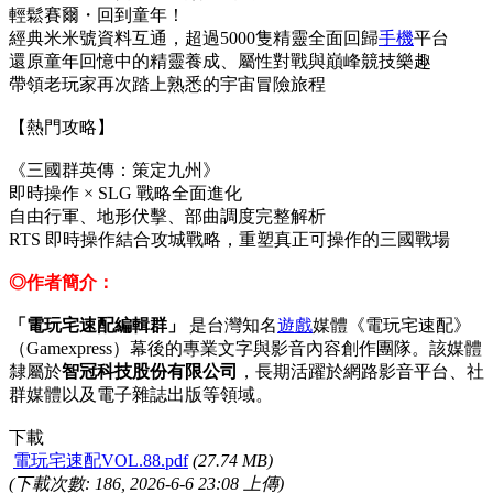
輕鬆賽爾・回到童年！
經典米米號資料互通，超過5000隻精靈全面回歸
手機
平台
還原童年回憶中的精靈養成、屬性對戰與巔峰競技樂趣
帶領老玩家再次踏上熟悉的宇宙冒險旅程
【熱門攻略】
《三國群英傳：策定九州》
即時操作 × SLG 戰略全面進化
自由行軍、地形伏擊、部曲調度完整解析
RTS 即時操作結合攻城戰略，重塑真正可操作的三國戰場
◎作者簡介：
「電玩宅速配編輯群」
是台灣知名
遊戲
媒體《電玩宅速配》
（Gamexpress）幕後的專業文字與影音內容創作團隊。該媒體
隸屬於
智冠科技股份有限公司
，長期活躍於網路影音平台、社
群媒體以及電子雜誌出版等領域。
下載
電玩宅速配VOL.88.pdf
(27.74 MB)
(下載次數: 186, 2026-6-6 23:08 上傳)