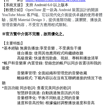
【系統支援】 支持 Android 6.0 以上版本
【軟體介紹】
OpenTune
是一款為 Android 裝置設計的開源
YouTube Music 客戶端。它以現代化介面提供卓越的使用者體
驗，採用 Material Design 3，提供進階功能，讓瀏覽、播放及
管理音樂內容，不受官方應用程式限制。
※官方繁中介面不完整，故而優化之。
【主要特點】
*基本經驗 無廣告播放:享受音樂，不受廣告干擾
後台播放: 使用其他應用程式時繼續收聽
高級搜索: 快速查找歌曲、視頻、專輯和播放清單
*帳戶和音樂庫 內置登錄: 登錄您的帳戶以同步首選項和我的
最愛
音樂庫管理: 全面組織和管理您的音樂收藏
離線模式: 下載內容以在沒有互聯網連接的情況下收
聽
*音訊功能 同步歌詞: 查看完美同步的歌詞
智慧靜音跳過: 自動跳過無音訊的片段
音量標準化: 平衡不同軌道之間的音量
速度和音高控制: 根據偏好調整播放速度和音高